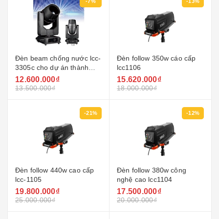
-7%
-13%
Đèn beam chống nước lcc-
Đèn follow 350w cáo cấp
3305c cho dự án thành
lcc1106
phố
12.600.000₫
15.620.000₫
13.500.000₫
18.000.000₫
-21%
-12%
Đèn follow 440w cao cấp
Đèn follow 380w công
lcc-1105
nghệ cao lcc1104
19.800.000₫
17.500.000₫
25.000.000₫
20.000.000₫