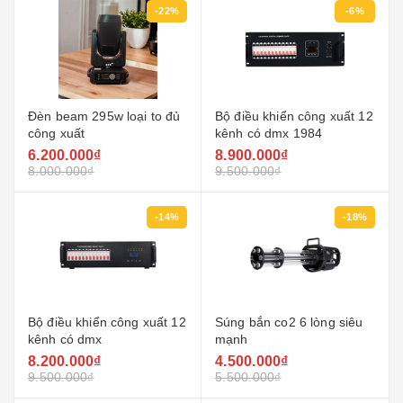
-22%
-6%
Đèn beam 295w loại to đủ
Bộ điều khiển công xuất 12
công xuất
kênh có dmx 1984
6.200.000₫
8.900.000₫
8.000.000₫
9.500.000₫
-14%
-18%
Bộ điều khiển công xuất 12
Súng bắn co2 6 lòng siêu
kênh có dmx
mạnh
8.200.000₫
4.500.000₫
9.500.000₫
5.500.000₫