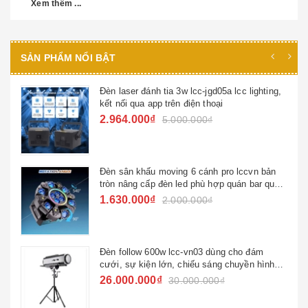
Xem thêm ...
SẢN PHẨM NỔI BẬT
Đèn laser đánh tia 3w lcc-jgd05a lcc lighting,
kết nối qua app trên điện thoại
2.964.000₫
5.000.000₫
Đèn sân khấu moving 6 cánh pro lccvn bản
tròn nâng cấp đèn led phù hợp quán bar quán
hát ktv đèn sử dụng gia đình
1.630.000₫
2.000.000₫
Đèn follow 600w lcc-vn03 dùng cho đám
cưới, sự kiện lớn, chiếu sáng chuyền hình
quốc gia
26.000.000₫
30.000.000₫