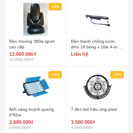
-18%
Đèn moving 380w sport
Đèn thanh chống nước
cao cấp
dmx 18 bóng x 10w 4-in-1
rgb ngoài trời
13.900.000₫
Liên hệ
17.000.000₫
-13%
-22%
Ánh sáng huỳnh quang
7 đèn led hiệu ứng pixel
6*55w
2.600.000₫
3.500.000₫
3.000.000₫
4.500.000₫