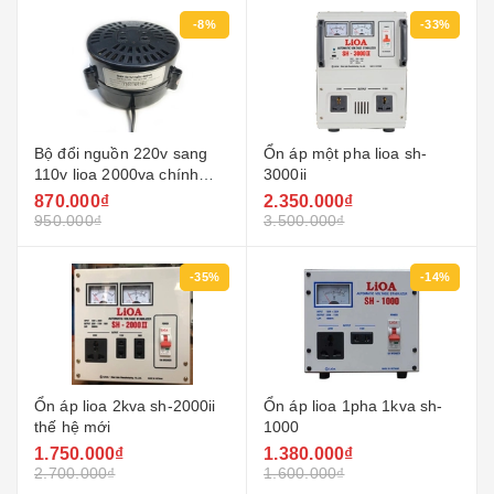
-8%
-33%
Bộ đổi nguồn 220v sang
Ổn áp một pha lioa sh-
110v lioa 2000va chính
3000ii
hãng
870.000₫
2.350.000₫
950.000₫
3.500.000₫
-35%
-14%
Ổn áp lioa 2kva sh-2000ii
Ổn áp lioa 1pha 1kva sh-
thế hệ mới
1000
1.750.000₫
1.380.000₫
2.700.000₫
1.600.000₫