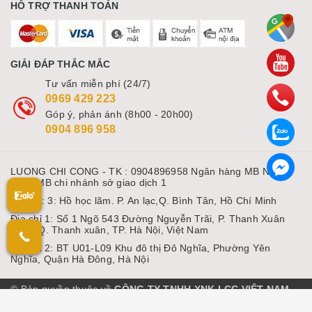
HỖ TRỢ THANH TOÁN
GIẢI ĐÁP THẮC MẮC
Tư vấn miễn phí (24/7)
0969 429 223
Góp ý, phản ánh (8h00 - 20h00)
0904 896 958
LUONG CHI CONG - TK : 0904896958 Ngân hàng MB Ngân
hàng MB chi nhánh sở giao dịch 1
Địa chỉ: 3: Hồ học lãm. P. An lạc,Q. Bình Tân, Hồ Chí Minh
Địa chỉ 1: Số 1 Ngõ 543 Đường Nguyễn Trãi, P. Thanh Xuân
Nam, Q. Thanh xuân, TP. Hà Nội, Việt Nam
Địa chỉ 2: BT U01-L09 Khu đô thị Đô Nghĩa, Phường Yên
Nghĩa, Quận Hà Đông, Hà Nội
© Bản quyền thuộc về
CÔNG TY TNHH XNK LCC VIỆT NAM
Cung cấp bởi Sapo