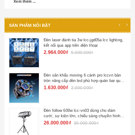
Xem thêm ...
SẢN PHẨM NỔI BẬT
,
Đèn beam 295w viền led lcc-b295v ( power
450w )
4.950.000₫
5.500.000₫
Đèn nấm hoa văn laser quán bar nhà hàng
n
1.700.000₫
Đèn beam chùm hoa văn led lccvn 180w
3.880.000₫
4.500.000₫