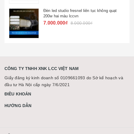
Đèn beam hoa văn night lf 120 hộp đêm đám
cưới
4.563.000₫
5.500.000₫
CÔNG TY TNHH XNK LCC VIỆT NAM
Giấy đăng ký kinh doanh số 0109661093 do Sở kế hoạch và
đầu tư Hà Nội cấp ngày 7/6/2021
ĐIỀU KHOẢN
HƯỚNG DẪN