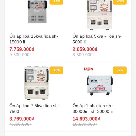
-18%
-24%
Ổn áp lioa 15kva lioa sh-
Ổn áp lioa 5kva - lioa sh-
15000 ii
5000 ii
7.759.000₫
2.659.000₫
9.500.000₫
3.500.000₫
-16%
-5%
Ổn áp lioa 7.5kva lioa sh-
Ổn áp 1 pha lioa sh-
7500 ii
30000ii - sh-30000 ii
3.769.000₫
14.693.000₫
4.500.000₫
15.500.000₫