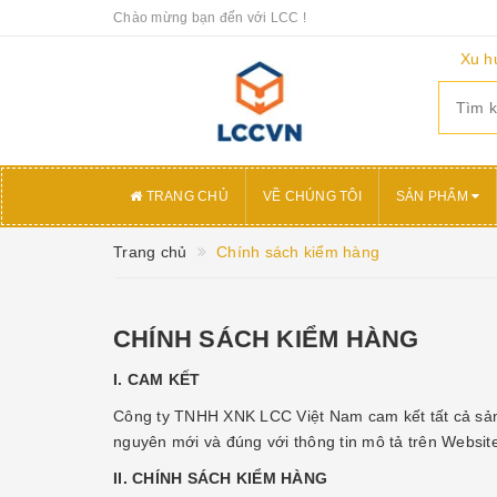
Chào mừng bạn đến với LCC !
Xu h
TRANG CHỦ
VỀ CHÚNG TÔI
SẢN PHẨM
Trang chủ
Chính sách kiểm hàng
CHÍNH SÁCH KIỂM HÀNG
I. CAM KẾT
Công ty TNHH XNK LCC Việt Nam cam kết tất cả sản
nguyên mới và đúng với thông tin mô tả trên Webs
II. CHÍNH SÁCH KIỂM HÀNG