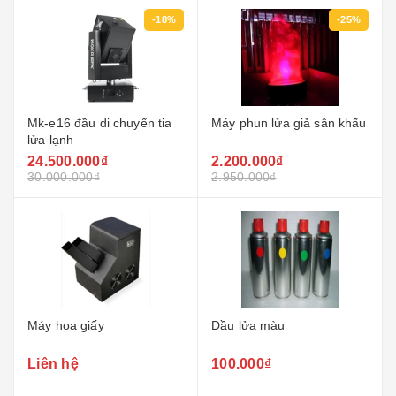
-18%
-25%
Mk-e16 đầu di chuyển tia
Máy phun lửa giả sân khấu
lửa lạnh
24.500.000₫
2.200.000₫
30.000.000₫
2.950.000₫
Máy hoa giấy
Dầu lửa màu
Liên hệ
100.000₫