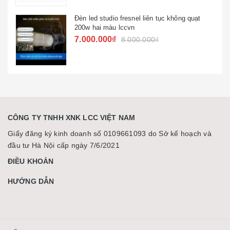
c không quạt
Đèn beam hoa văn night lf 120 h
cưới
4.563.000₫
5.500.000₫
CÔNG TY TNHH XNK LCC VIỆT NAM
Giấy đăng ký kinh doanh số 0109661093 do Sở kế hoạch và
đầu tư Hà Nội cấp ngày 7/6/2021
ĐIỀU KHOẢN
HƯỚNG DẪN