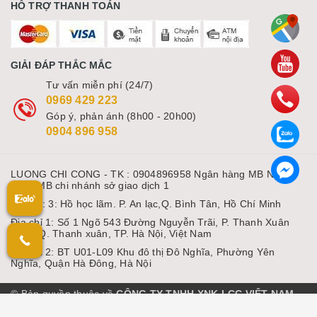
HỖ TRỢ THANH TOÁN
GIẢI ĐÁP THẮC MẮC
Tư vấn miễn phí (24/7)
0969 429 223
Góp ý, phản ánh (8h00 - 20h00)
0904 896 958
LUONG CHI CONG - TK : 0904896958 Ngân hàng MB Ngân
hàng MB chi nhánh sở giao dịch 1
Địa chỉ: 3: Hồ học lãm. P. An lạc,Q. Bình Tân, Hồ Chí Minh
Địa chỉ 1: Số 1 Ngõ 543 Đường Nguyễn Trãi, P. Thanh Xuân
Nam, Q. Thanh xuân, TP. Hà Nội, Việt Nam
Địa chỉ 2: BT U01-L09 Khu đô thị Đô Nghĩa, Phường Yên
Nghĩa, Quận Hà Đông, Hà Nội
© Bản quyền thuộc về
CÔNG TY TNHH XNK LCC VIỆT NAM
Cung cấp bởi Sapo