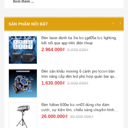
Xem thêm ...
SẢN PHẨM NỔI BẬT
5a lcc lighting,
Đèn beam 295w viền led lcc-b295v
i
450w )
4.950.000₫
5.500.000₫
pro lccvn bản
Đèn nấm hoa văn laser quán bar n
p quán bar quán
1.700.000₫
ng cho đám
Đèn beam chùm hoa văn led lccv
g chuyền hình
3.880.000₫
4.500.000₫
₫