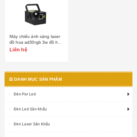
Máy chiếu ánh sáng laser
đồ họa ad30rgb 3w đồ họa
dj ktv
Liên hệ
DANH MỤC SẢN PHẨM
Đèn Par Led
Đèn Led Sân Khấu
Đèn Laser Sân Khấu