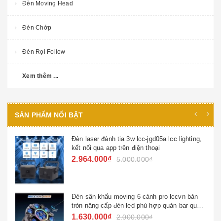
Đèn Moving Head
Đèn Chớp
Đèn Rọi Follow
Xem thêm ...
SẢN PHẨM NỔI BẬT
Đèn laser đánh tia 3w lcc-jgd05a lcc lighting,
kết nối qua app trên điện thoại
2.964.000₫
5.000.000₫
Đèn sân khấu moving 6 cánh pro lccvn bản
tròn nâng cấp đèn led phù hợp quán bar quán
hát ktv đèn sử dụng gia đình
1.630.000₫
2.000.000₫