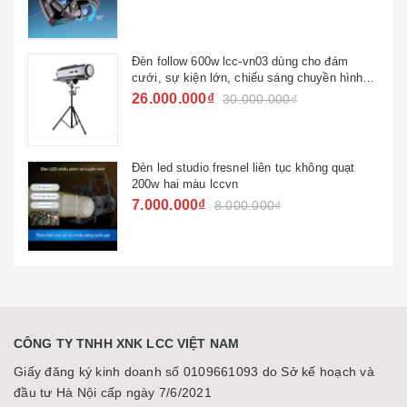
Đèn follow 600w lcc-vn03 dùng cho đám
cưới, sự kiện lớn, chiếu sáng chuyền hình
quốc gia
26.000.000₫
30.000.000₫
Đèn led studio fresnel liên tục không quạt
200w hai màu lccvn
7.000.000₫
8.000.000₫
CÔNG TY TNHH XNK LCC VIỆT NAM
Giấy đăng ký kinh doanh số 0109661093 do Sở kế hoạch và
đầu tư Hà Nội cấp ngày 7/6/2021