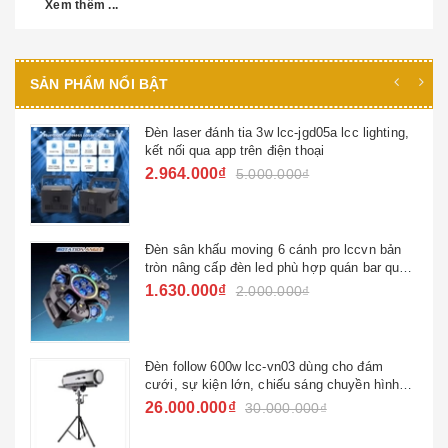
Xem thêm ...
SẢN PHẨM NỔI BẬT
5a lcc lighting,
Đèn beam 295w viền led lcc-b295v
i
450w )
4.950.000₫
5.500.000₫
pro lccvn bản
Đèn nấm hoa văn laser quán bar n
p quán bar quán
1.700.000₫
ng cho đám
Đèn beam chùm hoa văn led lccv
g chuyền hình
3.880.000₫
4.500.000₫
₫