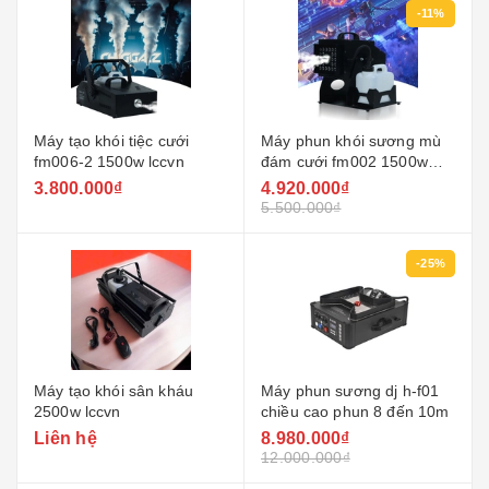
-11%
Máy tạo khói tiệc cưới
Máy phun khói sương mù
fm006-2 1500w lccvn
đám cưới fm002 1500w
lccvn
3.800.000₫
4.920.000₫
5.500.000₫
-25%
Máy tạo khói sân kháu
Máy phun sương dj h-f01
2500w lccvn
chiều cao phun 8 đến 10m
Liên hệ
8.980.000₫
12.000.000₫