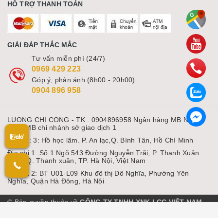
HỖ TRỢ THANH TOÁN
GIẢI ĐÁP THẮC MẮC
Tư vấn miễn phí (24/7)
0969 429 223
Góp ý, phản ánh (8h00 - 20h00)
0904 896 958
LUONG CHI CONG - TK : 0904896958 Ngân hàng MB Ngân
hàng MB chi nhánh sở giao dịch 1
Địa chỉ: 3: Hồ học lãm. P. An lạc,Q. Bình Tân, Hồ Chí Minh
Địa chỉ 1: Số 1 Ngõ 543 Đường Nguyễn Trãi, P. Thanh Xuân
Nam, Q. Thanh xuân, TP. Hà Nội, Việt Nam
Địa chỉ 2: BT U01-L09 Khu đô thị Đô Nghĩa, Phường Yên
Nghĩa, Quận Hà Đông, Hà Nội
© Bản quyền thuộc về
CÔNG TY TNHH XNK LCC VIỆT NAM
Cung cấp bởi Sapo