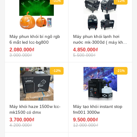
-31%
-12%
Máy phun khói bí ngô rgb
Máy phun khói lạnh hơi
6 mắt led lcc-bg800
nước mk-3000d ( máy khói
chìm sân khấu )
2.080.000₫
4.850.000₫
3.000.000₫
5.500.000₫
-12%
-21%
Máy khói haze 1500w lcc-
Máy tạo khói instant stop
mk1500 có dmx
fm001 3000w
3.700.000₫
9.500.000₫
4.200.000₫
12.000.000₫