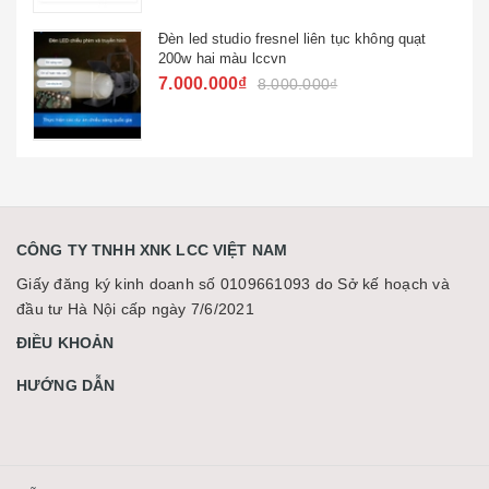
c không quạt
Đèn beam hoa văn night lf 120 h
cưới
4.563.000₫
5.500.000₫
CÔNG TY TNHH XNK LCC VIỆT NAM
Giấy đăng ký kinh doanh số 0109661093 do Sở kế hoạch và
đầu tư Hà Nội cấp ngày 7/6/2021
ĐIỀU KHOẢN
HƯỚNG DẪN