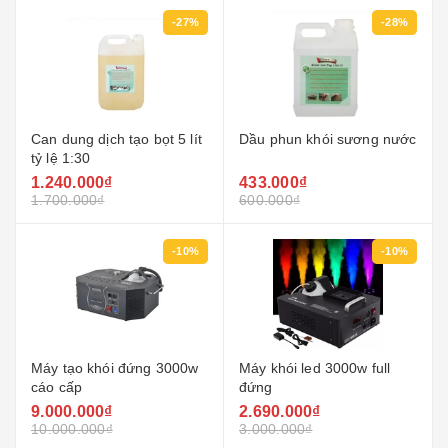
-27%
-28%
Can dung dịch tạo bọt 5 lít
Dầu phun khói sương nước
tỷ lệ 1:30
1.240.000₫
433.000₫
1.700.000₫
600.000₫
-10%
-10%
Máy tạo khói đứng 3000w
Máy khói led 3000w full
cáo cấp
đứng
9.000.000₫
2.690.000₫
10.000.000₫
3.000.000₫