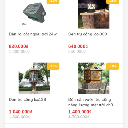
-31%
-25%
Đèn rọi cột ngoài trời 24w
Đèn trụ cổng lcc-009
830.000₫
640.000₫
1.200.000₫
850.000₫
-31%
-18%
Đèn trụ cổng lcc138
Đèn sân vườn trụ cổng
năng lượng mặt trời chữ
phúc - lcc01
1.040.000₫
1.400.000₫
1.500.000₫
1.700.000₫