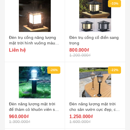
-33%
Đèn trụ cổng năng lượng
Đèn trụ cổng cổ điển sang
mặt trời hình vuông màu
trọng
đen
Liên hệ
800.000₫
1.200.000₫
-26%
-22%
Đèn năng lượng mặt trời
Đèn năng lượng mặt trời
để thảm cỏ khuôn viên sân
cho sân vườn cực đẹp, cao
vườn biệt thự nhà vườn
90cm bằng nhôm đúc cao
960.000₫
1.250.000₫
cực đẹp (lcc02)
cấp (lcc04)
1.300.000₫
1.600.000₫