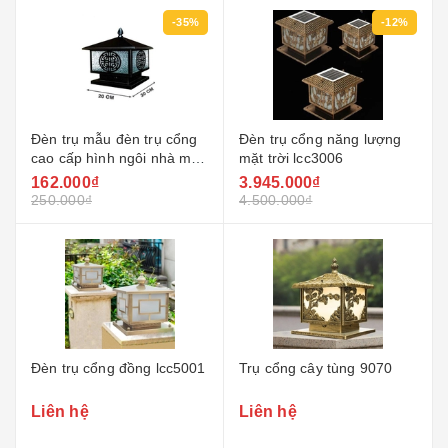
-35%
-12%
Đèn trụ mẫu đèn trụ cổng
Đèn trụ cổng năng lượng
cao cấp hình ngôi nhà mái
mặt trời lcc3006
trơn
162.000₫
3.945.000₫
250.000₫
4.500.000₫
Đèn trụ cổng đồng lcc5001
Trụ cổng cây tùng 9070
Liên hệ
Liên hệ