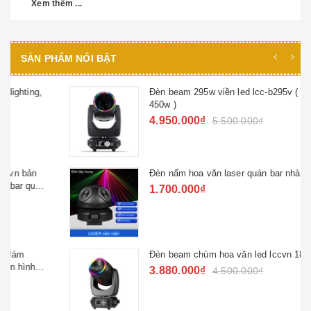
Xem thêm ...
SẢN PHẨM NỔI BẬT
Đèn beam 295w viền led lcc-b295v ( power
450w )
4.950.000₫
5.500.000₫
Đèn nấm hoa văn laser quán bar nhà hàng
1.700.000₫
Đèn beam chùm hoa văn led lccvn 180w
3.880.000₫
4.500.000₫