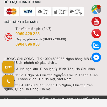
HỖ TRỢ THANH TOÁN
GIẢI ĐÁP THẮC MẮC
Tư vấn miễn phí (24/7)
0969 429 223
Góp ý, phản ánh (8h00 - 20h00)
0904 896 958
LUONG CHI CONG - TK : 0904896958 Ngân hàng MB Ngân
hàng MB chi nhánh sở giao dịch 1
Địa chỉ: 3: Hồ học lãm. P. An lạc,Q. Bình Tân, Hồ Chí Minh
Địa chỉ 1: Số 1 Ngõ 543 Đường Nguyễn Trãi, P. Thanh Xuân
Nam, Q. Thanh xuân, TP. Hà Nội, Việt Nam
Địa chỉ 2: BT U01-L09 Khu đô thị Đô Nghĩa, Phường Yên
Nghĩa, Quận Hà Đông, Hà Nội
© Bản quyền thuộc về
CÔNG TY TNHH XNK LCC VIỆT NAM
Cung cấp bởi Sapo