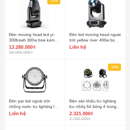
-17%
Đèn moving head led yr-
Đèn led moving head ngoài
300bswh 300w bsw kèm
trời yellow river 400w bsw
vòng đèn
yr-ip400bsw
13.280.000₫
Liên hệ
16.000.000₫
-14%
Đèn par led ngoài trời
Đèn sân khấu lcc lighting
chống nước lcc lighting lcc-
lcc-n54q 54 bóng 4 trong 1
1191g 54x3w rgbw
par light
Liên hệ
2.321.000₫
2.700.000₫