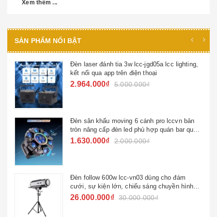
Xem thêm ...
SẢN PHẨM NỔI BẬT
Đèn laser đánh tia 3w lcc-jgd05a lcc lighting,
kết nối qua app trên điện thoại
2.964.000₫
5.000.000₫
Đèn sân khấu moving 6 cánh pro lccvn bản
tròn nâng cấp đèn led phù hợp quán bar quán
hát ktv đèn sử dụng gia đình
1.630.000₫
2.000.000₫
Đèn follow 600w lcc-vn03 dùng cho đám
cưới, sự kiện lớn, chiếu sáng chuyền hình
quốc gia
26.000.000₫
30.000.000₫