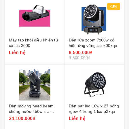
-11%
Máy tạo khói điều khiển từ
Đèn rửa zoom 7x60w có
xa lcc-3000
hiệu ứng vòng lcc-6007qa
Liên hệ
8.500.000₫
9.500.000₫
Đèn moving head beam
Đèn par led 10w x 27 bóng
chống nước 450w lcc-
rgbw 4 trong 1 lcc-p27qa
ip450b
24.100.000₫
Liên hệ