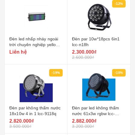
-12%
Đèn led nhấp nháy ngoài
Đèn par 10w*18pcs 6in1
trời chuyên nghiệp yellow
lcc-n18h
river yr-dw1200q
Liên hệ
2.300.000₫
2.600.000₫
-19%
-10%
Đèn par không thấm nước
Đèn par led không thấm
18x10w 4 in 1 lcc-9118q
nước 61x3w rgbw lcc-
9161s
2.820.000₫
2.882.000₫
3.500.000₫
3.200.000₫