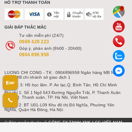
HỖ TRỢ THANH TOÁN
GIẢI ĐÁP THẮC MẮC
Tư vấn miễn phí (24/7)
0969 429 223
Góp ý, phản ánh (8h00 - 20h00)
0904 896 958
LUONG CHI CONG - TK : 0904896958 Ngân hàng MB Ngân
hàng MB chi nhánh sở giao dịch 1
Địa chỉ: 3: Hồ học lãm. P. An lạc,Q. Bình Tân, Hồ Chí Minh
Địa chỉ 1: Số 1 Ngõ 543 Đường Nguyễn Trãi, P. Thanh Xuân
Nam, Q. Thanh xuân, TP. Hà Nội, Việt Nam
Địa chỉ 2: BT U01-L09 Khu đô thị Đô Nghĩa, Phường Yên
Nghĩa, Quận Hà Đông, Hà Nội
© Bản quyền thuộc về
CÔNG TY TNHH XNK LCC VIỆT NAM
Cung cấp bởi Sapo