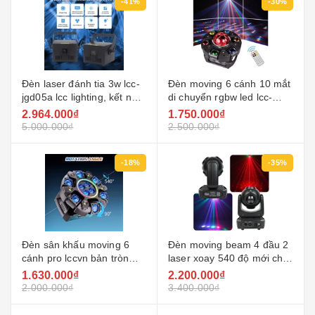
-41%
-30%
Đèn laser đánh tia 3w lcc-
Đèn moving 6 cánh 10 mắt
jgd05a lcc lighting, kết nối
di chuyển rgbw led lcc-
qua app trên điện thoại
m610 di chuyển đầu ánh
2.964.000₫
1.750.000₫
sáng với dmx512
5.000.000₫
2.500.000₫
-18%
-35%
Đèn sân khấu moving 6
Đèn moving beam 4 đầu 2
cánh pro lccvn bản tròn
laser xoay 540 độ mới cho
nâng cấp đèn led phù hợp
sân khấu đám cưới
1.630.000₫
2.200.000₫
quán bar quán hát ktv đèn
karaoke
2.000.000₫
3.400.000₫
sử dụng gia đình