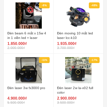
-8%
-48%
Đèn beam 6 mắt x 15w 4
Đèn moving 10 mắt led
in 1 viền led + laser
laser lcc-k10
1.850.000₫
1.935.000₫
2.000.000₫
3.700.000₫
-11%
-17%
Đèn laser 3w fx3000 pro
Đèn laser 2w la-v02 full
color
4.900.000₫
2.900.000₫
5.500.000₫
3.500.000₫