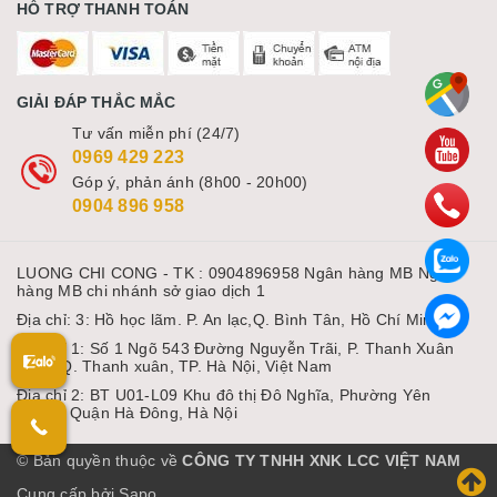
HỖ TRỢ THANH TOÁN
GIẢI ĐÁP THẮC MẮC
Tư vấn miễn phí (24/7)
0969 429 223
Góp ý, phản ánh (8h00 - 20h00)
0904 896 958
LUONG CHI CONG - TK : 0904896958 Ngân hàng MB Ngân
hàng MB chi nhánh sở giao dịch 1
Địa chỉ: 3: Hồ học lãm. P. An lạc,Q. Bình Tân, Hồ Chí Minh
Địa chỉ 1: Số 1 Ngõ 543 Đường Nguyễn Trãi, P. Thanh Xuân
Nam, Q. Thanh xuân, TP. Hà Nội, Việt Nam
Địa chỉ 2: BT U01-L09 Khu đô thị Đô Nghĩa, Phường Yên
Nghĩa, Quận Hà Đông, Hà Nội
© Bản quyền thuộc về
CÔNG TY TNHH XNK LCC VIỆT NAM
Cung cấp bởi Sapo