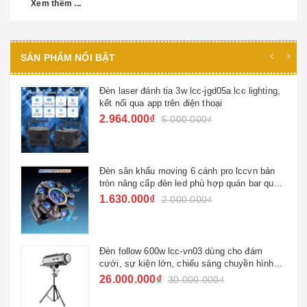
Xem thêm ...
SẢN PHẨM NỔI BẬT
Đèn laser đánh tia 3w lcc-jgd05a lcc lighting,
kết nối qua app trên điện thoại
2.964.000₫
5.000.000₫
Đèn sân khấu moving 6 cánh pro lccvn bản
tròn nâng cấp đèn led phù hợp quán bar quán
hát ktv đèn sử dụng gia đình
1.630.000₫
2.000.000₫
Đèn follow 600w lcc-vn03 dùng cho đám
cưới, sự kiện lớn, chiếu sáng chuyền hình
quốc gia
26.000.000₫
30.000.000₫