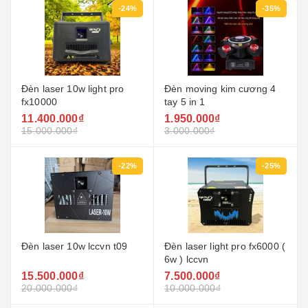
-24%
-35%
Đèn laser 10w light pro
Đèn moving kim cương 4
fx10000
tay 5 in 1
11.400.000₫
1.950.000₫
15.000.000₫
3.000.000₫
-22%
-25%
Đèn laser 10w lccvn t09
Đèn laser light pro fx6000 (
6w ) lccvn
15.500.000₫
7.500.000₫
20.000.000₫
10.000.000₫