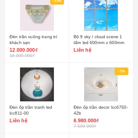
-33%
Đèn trần vuông trang trí
Bộ 9 sky / cloud scene 1
khách sạn
tấm led 600mm x 600mm
12.000.000₫
Liên hệ
18.000.000₫
-7%
Đèn ốp trần tranh led
Đèn ốp trần decor lcc6750-
lcc811-00
42b
Liên hệ
6.980.000₫
7.500.000₫