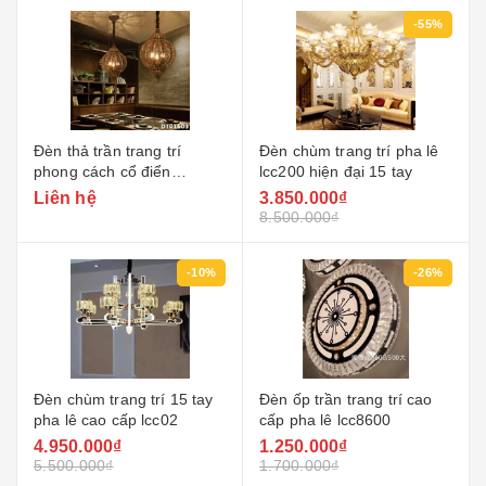
-55%
Đèn thả trần trang trí
Đèn chùm trang trí pha lê
phong cách cổ điển
lcc200 hiện đại 15 tay
dt01603
Liên hệ
3.850.000₫
8.500.000₫
-10%
-26%
Đèn chùm trang trí 15 tay
Đèn ốp trần trang trí cao
pha lê cao cấp lcc02
cấp pha lê lcc8600
4.950.000₫
1.250.000₫
5.500.000₫
1.700.000₫