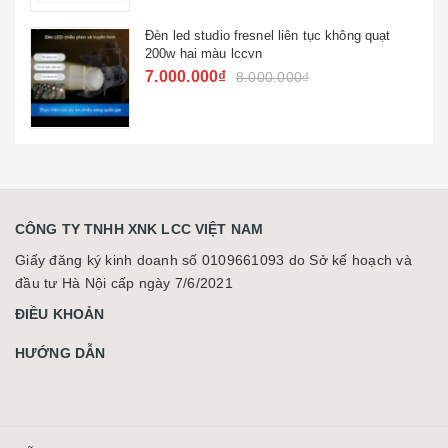
Đèn beam hoa văn night lf 120 hộp đêm đám
cưới
4.563.000₫
5.500.000₫
CÔNG TY TNHH XNK LCC VIỆT NAM
Giấy đăng ký kinh doanh số 0109661093 do Sở kế hoạch và
đầu tư Hà Nội cấp ngày 7/6/2021
ĐIỀU KHOẢN
HƯỚNG DẪN