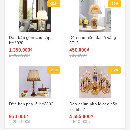
-21%
-13%
Đèn bàn gốm cao cấp
Đèn bàn hiện đại lá vàng
lcc2038
5713
1.350.000₫
450.000₫
1.700.000₫
520.000₫
-21%
-52%
Đèn bàn pha lê lcc3302
Đèn chùm pha lê cao cấp
lcc 5087
950.000₫
4.555.000₫
1.200.000₫
9.500.000₫