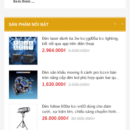
Xem thêm ...
SẢN PHẨM NỔI BẬT
Đèn beam 295w viền led lcc-b295v ( power
450w )
4.950.000₫
5.500.000₫
Đèn nấm hoa văn laser quán bar nhà hàng
1.700.000₫
Đèn beam chùm hoa văn led lccvn 180w
3.880.000₫
4.500.000₫