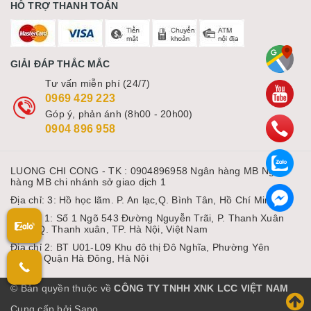
HỖ TRỢ THANH TOÁN
GIẢI ĐÁP THẮC MẮC
Tư vấn miễn phí (24/7)
0969 429 223
Góp ý, phản ánh (8h00 - 20h00)
0904 896 958
LUONG CHI CONG - TK : 0904896958 Ngân hàng MB Ngân
hàng MB chi nhánh sở giao dịch 1
Địa chỉ: 3: Hồ học lãm. P. An lạc,Q. Bình Tân, Hồ Chí Minh
Địa chỉ 1: Số 1 Ngõ 543 Đường Nguyễn Trãi, P. Thanh Xuân
Nam, Q. Thanh xuân, TP. Hà Nội, Việt Nam
Địa chỉ 2: BT U01-L09 Khu đô thị Đô Nghĩa, Phường Yên
Nghĩa, Quận Hà Đông, Hà Nội
© Bản quyền thuộc về
CÔNG TY TNHH XNK LCC VIỆT NAM
Cung cấp bởi Sapo