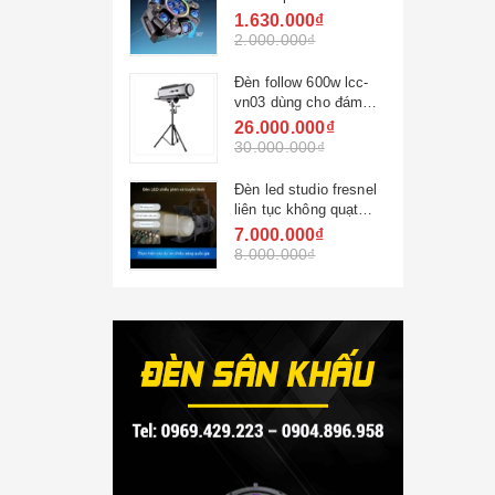
tròn nâng cấp đèn led
1.630.000₫
phù hợp quán bar quán
2.000.000₫
hát ktv đèn sử dụng
gia đình
Đèn follow 600w lcc-
vn03 dùng cho đám
cưới, sự kiện lớn,
26.000.000₫
chiếu sáng chuyền
30.000.000₫
hình quốc gia
Đèn led studio fresnel
liên tục không quạt
200w hai màu lccvn
7.000.000₫
8.000.000₫