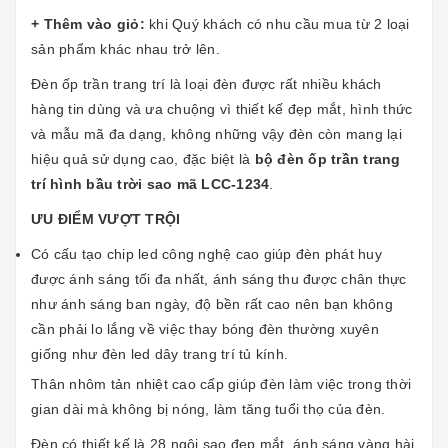
+ Thêm vào giỏ:
khi Quý khách có nhu cầu mua từ 2 loại
sản phẩm khác nhau trở lên.
Đèn ốp trần trang trí là loại đèn được rất nhiều khách
hàng tin dùng và ưa chuộng vì thiết kế đẹp mắt, hình thức
và mẫu mã đa dạng, không những vậy đèn còn mang lại
hiệu quả sử dụng cao, đặc biệt là
bộ đèn ốp trần trang
trí hình bầu trời sao mã LCC-1234
.
ƯU ĐIỂM VƯỢT TRỘI
Có cấu tạo chip led công nghệ cao giúp đèn phát huy
được ánh sáng tối đa nhất, ánh sáng thu được chân thực
như ánh sáng ban ngày, độ bền rất cao nên bạn không
cần phải lo lắng về việc thay bóng đèn thường xuyên
giống như
đèn led dây trang trí tủ kính
.
Thân nhôm tản nhiệt cao cấp giúp đèn làm việc trong thời
gian dài mà không bị nóng, làm tăng tuổi thọ của đèn.
Đèn có thiết kế là 28 ngôi sao đẹp mắt, ánh sáng vàng hài