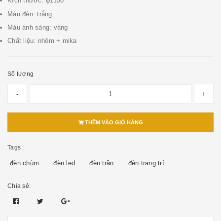
Kích thước: φ1150
Màu đèn: trắng
Màu ánh sáng: vàng
Chất liệu: nhôm + mika
Số lượng
-
+
THÊM VÀO GIỎ HÀNG
Tags :
đèn chùm
đèn led
đèn trần
đèn trang trí
Chia sẻ: