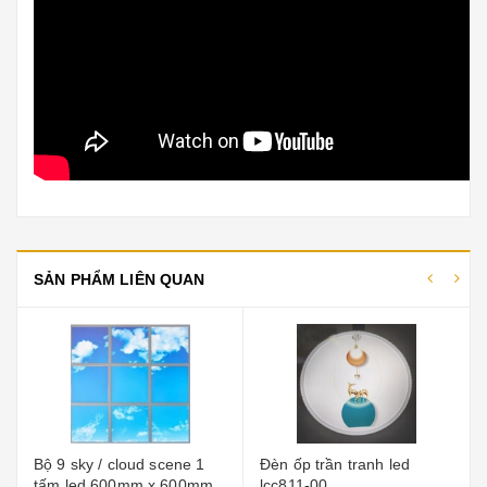
SẢN PHẨM LIÊN QUAN
Bộ 9 sky / cloud scene 1
Đèn ốp trần tranh led
tấm led 600mm x 600mm
lcc811-00