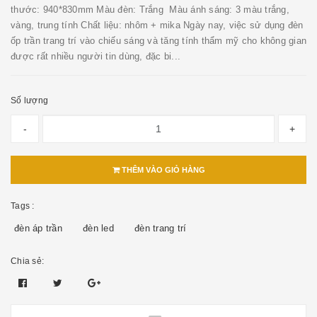
thước: 940*830mm Màu đèn: Trắng Màu ánh sáng: 3 màu trắng,
vàng, trung tính Chất liệu: nhôm + mika Ngày nay, việc sử dụng đèn
ốp trần trang trí vào chiếu sáng và tăng tính thẩm mỹ cho không gian
được rất nhiều người tin dùng, đặc bi...
Số lượng
-
+
THÊM VÀO GIỎ HÀNG
Tags :
đèn áp trần
đèn led
đèn trang trí
Chia sẻ: