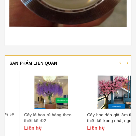
SẢN PHẨM LIÊN QUAN
Cây lá hoa rủ hàng theo
Cây hoa đào giả làm theo
thiết kế r02
thiết kế trong nhà, ngoài
trời 1
Liên hệ
Liên hệ