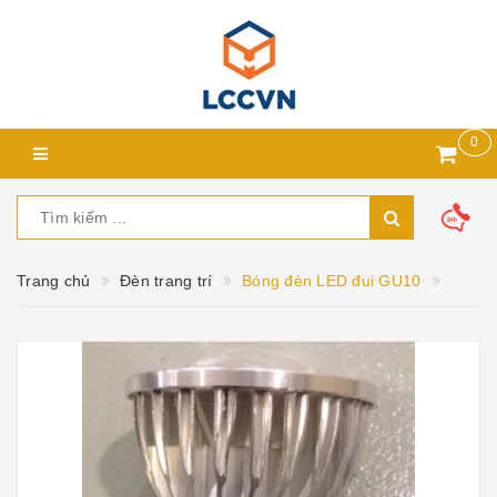
0
Trang chủ
Đèn trang trí
Bóng đèn LED đui GU10