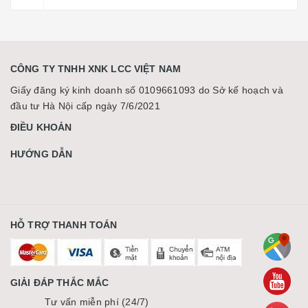
CÔNG TY TNHH XNK LCC VIỆT NAM
Giấy đăng ký kinh doanh số 0109661093 do Sở kế hoạch và
đầu tư Hà Nội cấp ngày 7/6/2021
ĐIỀU KHOẢN
HƯỚNG DẪN
HỖ TRỢ THANH TOÁN
GIẢI ĐÁP THẮC MẮC
Tư vấn miễn phí (24/7)