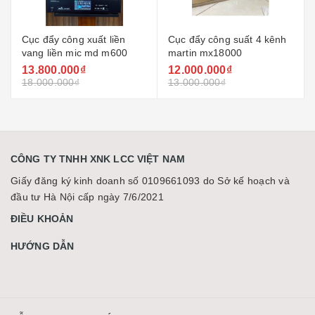
ông xuất liền
Cục đẩy công suất 4 kênh
Cục đẩy star 
n mic md m600
martin mx18000
4130h
000₫
12.000.000₫
Liên hệ
00₫
13.000.000₫
CÔNG TY TNHH XNK LCC VIỆT NAM
Giấy đăng ký kinh doanh số 0109661093 do Sở kế hoạch và
đầu tư Hà Nội cấp ngày 7/6/2021
ĐIỀU KHOẢN
HƯỚNG DẪN