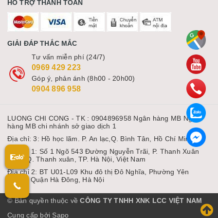
HỖ TRỢ THANH TOÁN
GIẢI ĐÁP THẮC MẮC
Tư vấn miễn phí (24/7)
0969 429 223
Góp ý, phản ánh (8h00 - 20h00)
0904 896 958
LUONG CHI CONG - TK : 0904896958 Ngân hàng MB Ngân
hàng MB chi nhánh sở giao dịch 1
Địa chỉ: 3: Hồ học lãm. P. An lạc,Q. Bình Tân, Hồ Chí Minh
Địa chỉ 1: Số 1 Ngõ 543 Đường Nguyễn Trãi, P. Thanh Xuân
Nam, Q. Thanh xuân, TP. Hà Nội, Việt Nam
Địa chỉ 2: BT U01-L09 Khu đô thị Đô Nghĩa, Phường Yên
Nghĩa, Quận Hà Đông, Hà Nội
© Bản quyền thuộc về
CÔNG TY TNHH XNK LCC VIỆT NAM
Cung cấp bởi Sapo