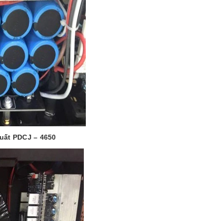
uất PDCJ – 4650