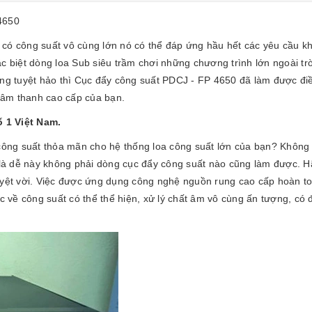
4650
ó công suất vô cùng lớn nó có thể đáp ứng hầu hết các yêu cầu k
ặc biệt dòng loa Sub siêu trầm chơi những chương trình lớn ngoài t
g tuyệt hảo thì Cục đẩy công suất PDCJ - FP 4650 đã làm được đi
g âm thanh cao cấp của bạn.
 1 Việt Nam.
ông suất thỏa mãn cho hệ thống loa công suất lớn của bạn? Không 
là dễ này không phải dòng cục đẩy công suất nào cũng làm được. H
tuyệt vời. Việc được ứng dụng công nghệ nguồn rung cao cấp hoàn 
ực về công suất có thể thể hiện, xử lý chất âm vô cùng ấn tượng, có