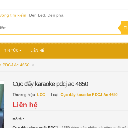
ướng tìm kiếm
Đèn Led, Đèn pha
TIN TỨC
LIÊN HỆ
e PDCJ Ac 4650
Cục đẩy karaoke pdcj ac 4650
Thương hiệu:
LCC
Loại:
Cục đẩy karaoke PDCJ Ac 4650
Liên hệ
Mô tả :
Cục đẩy công suất PDC
J - 4650
dòng sản phẩm có công suất vô 