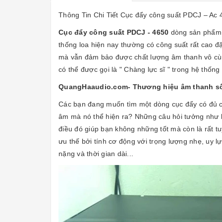
Thông Tin Chi Tiết Cục đẩy công suất PDCJ – Ac 
Cục đẩy công suất PDC
J - 4650
dòng sản phẩm c
thống loa hiện nay thường có công suất rất cao đ
mà vẫn đảm bảo được chất lượng âm thanh vô cùn
có thể được gọi là " Chàng lực sĩ " trong hệ thốn
QuangHaaudio.com- Thương hiệu âm thanh số
Các bạn đang muốn tìm một dòng cục đẩy có đủ c
âm mà nó thể hiện ra? Những câu hỏi tưởng như 
điều đó giúp bạn không những tốt mà còn là rất 
ưu thế bởi tính cơ động với trọng lượng nhẹ, uy l
nặng và thời gian dài...