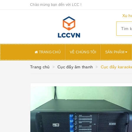
Chào mừng bạn đến với LCC !
Xu h
TRANG CHỦ
VỀ CHÚNG TÔI
SẢN PHẨM
Trang chủ
Cục đẩy âm thanh
Cục đẩy karaok