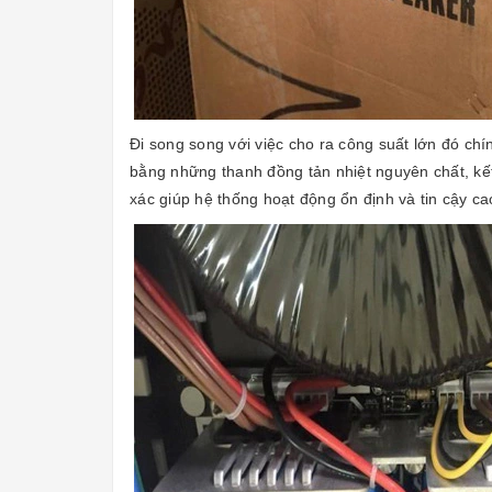
Đi song song với việc cho ra công suất lớn đó chí
bằng những thanh đồng tản nhiệt nguyên chất, kết
xác giúp hệ thống hoạt động ổn định và tin cậy ca