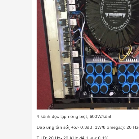
4 kênh độc lập riêng biệt, 600W/kênh
Đáp ứng tần số( +o/- 0.3dB, 1W/8 omega;): 20 Hz
THD: 20 Hz- 20 KHz để 1 w < 0,1%