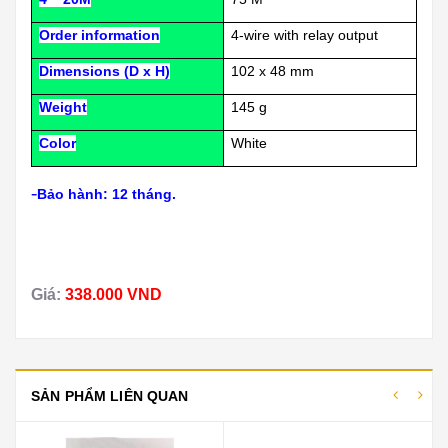
Order information
4-wire with relay output
Dimensions (D x H)
102 x 48 mm
Weight
145 g
Color
White
-
Bảo hành: 12 tháng.
Giá:
338.000 VND
SẢN PHẨM LIÊN QUAN