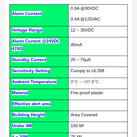
0.8A @30VDC
Alarm Contact
0.4A @125VAC
Voltage Range
12 ~ 30VDC
Alarm Current @24VDC
45mA
470Ω
Standby Current
25 ~ 75μA
Sensitivity Setting
Comply to UL268
Ambient Temperature
0°C ~ +37.8°C
Material
Fire-proof plastic
Effective alert area
Building Height
Area Covered
Under 4M
150 M²
4 ~ 20M
75 M²