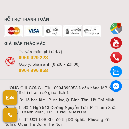
HỖ TRỢ THANH TOÁN
GIẢI ĐÁP THẮC MẮC
Tư vấn miễn phí (24/7)
0969 429 223
Góp ý, phản ánh (8h00 - 20h00)
0904 896 958
LUONG CHI CONG - TK : 0904896958 Ngân hàng MB Ngân
hàng MB chi nhánh sở giao dịch 1
Địa chỉ: 3: Hồ học lãm. P. An lạc,Q. Bình Tân, Hồ Chí Minh
Địa chỉ 1: Số 1 Ngõ 543 Đường Nguyễn Trãi, P. Thanh Xuân
Nam, Q. Thanh xuân, TP. Hà Nội, Việt Nam
Địa chỉ 2: BT U01-L09 Khu đô thị Đô Nghĩa, Phường Yên
Nghĩa, Quận Hà Đông, Hà Nội