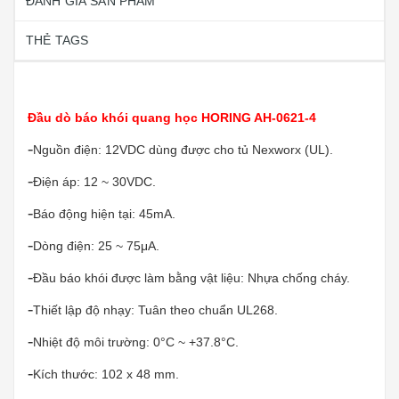
ĐÁNH GIÁ SẢN PHẨM
THẺ TAGS
Đầu dò báo khói quang học HORING AH-0621-4
-
Nguồn điện: 12VDC dùng được cho tủ Nexworx (UL).
-
Điện áp: 12 ~ 30VDC.
-
Báo động hiện tại: 45mA.
-
Dòng điện: 25 ~ 75μA.
-
Đầu báo khói được làm bằng vật liệu: Nhựa chống cháy.
-
Thiết lập độ nhạy: Tuân theo chuẩn UL268.
-
Nhiệt độ môi trường: 0°C ~ +37.8°C.
-
Kích thước: 102 x 48 mm.