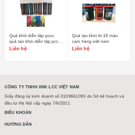
Quả tạo khói kt-18 màu
Trung tâm báo cháy 8 zone
cam hàng việt nam
fs5200
Liên hệ
Liên hệ
CÔNG TY TNHH XNK LCC VIỆT NAM
Giấy đăng ký kinh doanh số 0109661093 do Sở kế hoạch và
đầu tư Hà Nội cấp ngày 7/6/2021
ĐIỀU KHOẢN
HƯỚNG DẪN