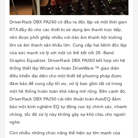
DriverRack DBX PA260 có đầu ra độc lập và một thời gian
RTA đầy đủ cho các thiết bị sử dụng âm thanh trực tiếp,
nên được phối ghếp nhiều với dàn âm thanh hội trường
lớn và âm thanh sân khấu lớn. Cung cấp hai kênh độc lập
của sức mạnh xử lý với một có thể kết nối 28 -Band
Graphic Equalizer, DriverRack DBX PA260 kết hợp với hệ
thống thiết lập Wizard và hoàn DriveWare ™ giao diện
điều khiển đại diện cho một thiết kế phương pháp được
đảm bảo để cung cấp tối ưu, xử lý bao gồm tất cả trong
một hệ thống hoàn toàn khả năng mở rộng. Bên cạnh đó,
DriverRack DBX PA260 cải tiến thuật toán AutoEQ đảm
bảo một kinh nghiệm EQ tự động cực kỳ chính xác, nhanh
chóng, tốc độ xử lý này không gây sự khó chịu cho người
nghe.
Còn nhiều những chức năng thể hiện sự lớn mạnh của