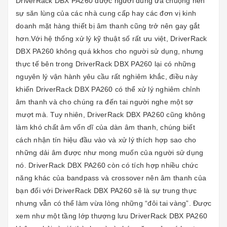
DriverRack DBX PA260 được người dùng ưa chuộng nên
sự săn lùng của các nhà cung cấp hay các đơn vị kinh
doanh mặt hàng thiết bị âm thanh cũng trở nên gay gắt
hơn.Với hệ thống xử lý kỹ thuật số rất ưu việt, DriverRack
DBX PA260 không quá kkhos cho người sử dụng, nhưng
thực tế bên trong DriverRack DBX PA260 lại có những
nguyên lý vận hành yêu cầu rất nghiêm khắc, điều này
khiến DriverRack DBX PA260 có thể xử lý nghiêm chỉnh
âm thanh và cho chúng ra đến tai người nghe một sợ
mượt mà. Tuy nhiên, DriverRack DBX PA260 cũng không
làm khó chất âm vốn dĩ của dàn âm thanh, chúng biết
cách nhận tín hiệu đầu vào và xử lý thích hợp sao cho
những dải âm được như mong muốn của người sử dụng
nó. DriverRack DBX PA260 còn có tích hợp nhiều chức
năng khác của bandpass và crossover nên âm thanh của
bạn đối với DriverRack DBX PA260 sẽ là sự trung thực
nhưng vẫn có thể làm vừa lòng những “đôi tai vàng”. Được
xem như một tầng lớp thượng lưu DriverRack DBX PA260