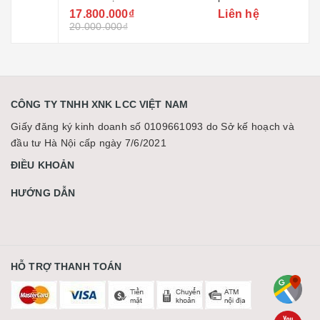
phóng hồ sơ ánh sáng
17.800.000₫
Liên hệ
điểm vg-lvf300z-l
20.000.000₫
CÔNG TY TNHH XNK LCC VIỆT NAM
Giấy đăng ký kinh doanh số 0109661093 do Sở kế hoạch và
đầu tư Hà Nội cấp ngày 7/6/2021
ĐIỀU KHOẢN
HƯỚNG DẪN
HỖ TRỢ THANH TOÁN