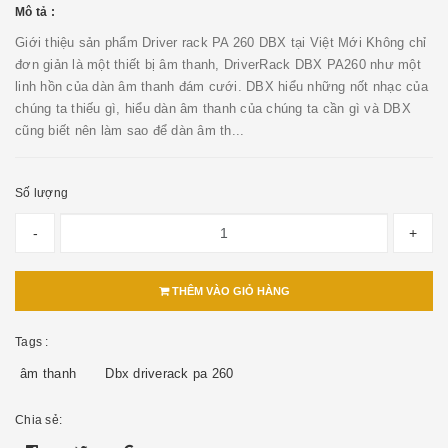
Mô tả :
Giới thiệu sản phẩm Driver rack PA 260 DBX tại Việt Mới Không chỉ
đơn giản là một thiết bị âm thanh, DriverRack DBX PA260 như một
linh hồn của dàn âm thanh đám cưới. DBX hiểu những nốt nhạc của
chúng ta thiếu gì, hiểu dàn âm thanh của chúng ta cần gì và DBX
cũng biết nên làm sao để dàn âm th...
Số lượng
-
+
THÊM VÀO GIỎ HÀNG
Tags :
âm thanh
Dbx driverack pa 260
Chia sẻ: