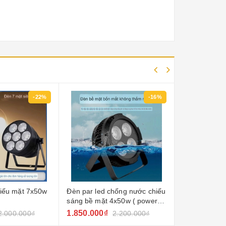
-16%
hống nước chiếu
Đèn par led siêu mỏng
Đèn blinder p
x50w ( power:
18x12w 4 in 1 lcc-pd03
2x100w lcc-2
450
1.250.000₫
2.400.000₫
2.200.000₫