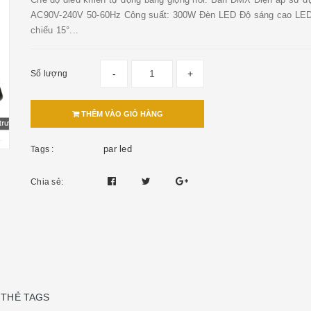
AC90V-240V 50-60Hz Công suất: 300W Đèn LED Độ sáng cao LED
chiếu 15°...
-
+
Số lượng
THÊM VÀO GIỎ HÀNG
par led
Tags :
Chia sẻ:
THẺ TAGS