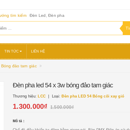
ướng tìm kiếm
Đèn Led, Đèn pha
TIN TỨC
LIÊN HỆ
 Bóng đảo tam giác
Đèn pha led 54 x 3w bóng đảo tam giác
Thương hiệu:
LCC
Loại:
Đèn pha LED 54 Bóng cối xay gió
1.300.000₫
1.500.000₫
Mô tả :
Chế độ điều khiển tự động bằng giọng nói. Bàn DMX Điện áp sử du