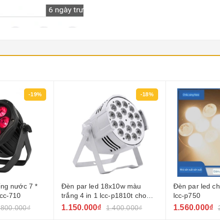
-18%
-22%
8x10w màu
Đèn par led chiếu mặt 7x50w
Đèn par led c
c-p1810t cho
lcc-p750
sáng bề mặt 4
ghị
200w ) lcc-cn
1.560.000₫
1.850.000₫
.400.000₫
2.000.000₫