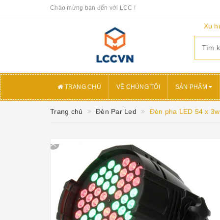
Chào mừng bạn đến với LCC !
Xu h
TRANG CHỦ
VỀ CHÚNG TÔI
SẢN PHẨM
Trang chủ
Đèn Par Led
Đèn pha LED 54 x 3w