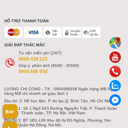
HỖ TRỢ THANH TOÁN
GIẢI ĐÁP THẮC MẮC
Tư vấn miễn phí (24/7)
0969 429 223
Góp ý, phản ánh (8h00 - 20h00)
0904 896 958
LUONG CHI CONG - TK : 0904896958 Ngân hàng MB Ngân
hàng MB chi nhánh sở giao dịch 1
Địa chỉ: 3: Hồ học lãm. P. An lạc,Q. Bình Tân, Hồ Chí Minh
Địa chỉ 1: Số 1 Ngõ 543 Đường Nguyễn Trãi, P. Thanh Xuân
Nam, Q. Thanh xuân, TP. Hà Nội, Việt Nam
Địa chỉ 2: BT U01-L09 Khu đô thị Đô Nghĩa, Phường Yên
Nghĩa, Quận Hà Đông, Hà Nội