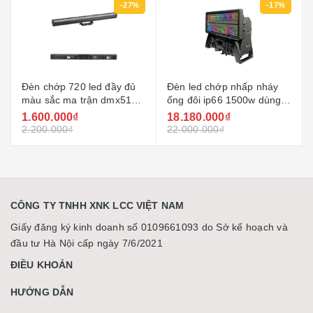
-27%
-17%
Đèn chớp 720 led đầy đủ
Đèn led chớp nhấp nháy
màu sắc ma trận dmx512
ống đôi ip66 1500w dùng
lcc-t720c
chiếu sáng ngoài trời
1.600.000₫
18.180.000₫
2.200.000₫
22.000.000₫
CÔNG TY TNHH XNK LCC VIỆT NAM
Giấy đăng ký kinh doanh số 0109661093 do Sở kế hoạch và
đầu tư Hà Nội cấp ngày 7/6/2021
ĐIỀU KHOẢN
HƯỚNG DẪN