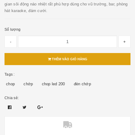
gian sôi động náo nhiệt rất phù hợp dùng cho vũ trường, bar, phòng
hát karaoke, đám cưới.
Số lượng
-
+
THÊM VÀO GIỎ HÀNG
Tags :
chop
chớp
chop led 200
đèn chớp
Chia sẻ: