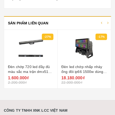
SẢN PHẨM LIÊN QUAN
-27%
-17%
Đèn chớp 720 led đầy đủ
Đèn led chớp nhấp nháy
màu sắc ma trận dmx512
ống đôi ip66 1500w dùng
lcc-t720c
chiếu sáng ngoài trời
1.600.000₫
18.180.000₫
2.200.000₫
22.000.000₫
CÔNG TY TNHH XNK LCC VIỆT NAM