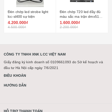
Đèn chớp 720 led đầy đủ
Đèn led chớp nhấp nháy
màu sắc ma trận dmx512
ống đôi ip66 1500w dùng
lcc-t720c
chiếu sáng ngoài trời
1.600.000₫
18.180.000₫
2.200.000₫
22.000.000₫
CÔNG TY TNHH XNK LCC VIỆT NAM
Giấy đăng ký kinh doanh số 0109661093 do Sở kế hoạch và
đầu tư Hà Nội cấp ngày 7/6/2021
ĐIỀU KHOẢN
HƯỚNG DẪN
HỖ TRỢ THANH TOÁN