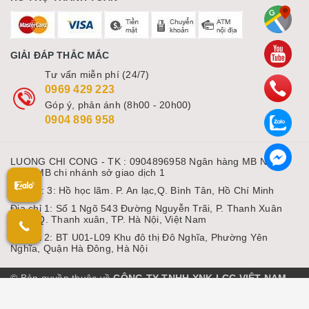
GIẢI ĐÁP THẮC MẮC
Tư vấn miễn phí (24/7)
0969 429 223
Góp ý, phản ánh (8h00 - 20h00)
0904 896 958
LUONG CHI CONG - TK : 0904896958 Ngân hàng MB Ngân
hàng MB chi nhánh sở giao dịch 1
Địa chỉ: 3: Hồ học lãm. P. An lạc,Q. Bình Tân, Hồ Chí Minh
Địa chỉ 1: Số 1 Ngõ 543 Đường Nguyễn Trãi, P. Thanh Xuân
Nam, Q. Thanh xuân, TP. Hà Nội, Việt Nam
Địa chỉ 2: BT U01-L09 Khu đô thị Đô Nghĩa, Phường Yên
Nghĩa, Quận Hà Đông, Hà Nội
© Bản quyền thuộc về
CÔNG TY TNHH XNK LCC VIỆT NAM
Cung cấp bởi Sapo