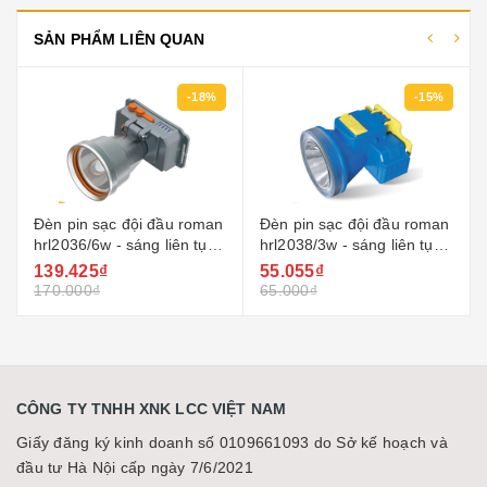
SẢN PHẨM LIÊN QUAN
18%
-15%
-17%
oman
Đèn pin sạc đội đầu roman
Đèn pin sạc đội đầu roman
tục
hrl2038/3w - sáng liên tục
hrl2035/4w - sáng liên tục
10 giờ
14 giờ
55.055₫
124.410₫
65.000₫
150.000₫
CÔNG TY TNHH XNK LCC VIỆT NAM
Giấy đăng ký kinh doanh số 0109661093 do Sở kế hoạch và
đầu tư Hà Nội cấp ngày 7/6/2021