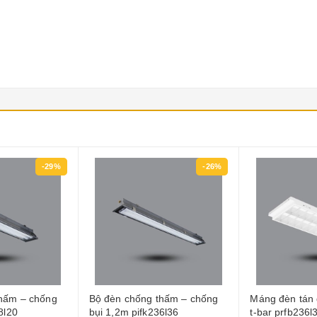
-29%
-26%
thấm – chống
Bộ đèn chống thấm – chống
Máng đèn tán 
8l20
bụi 1,2m pifk236l36
t-bar prfb236l