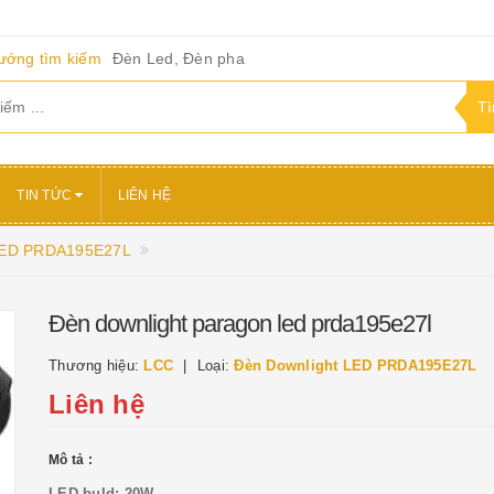
ướng tìm kiếm
Đèn Led, Đèn pha
TIN TỨC
LIÊN HỆ
 LED PRDA195E27L
Đèn downlight paragon led prda195e27l
Thương hiệu:
LCC
Loại:
Đèn Downlight LED PRDA195E27L
Liên hệ
Mô tả :
LED buld: 20W