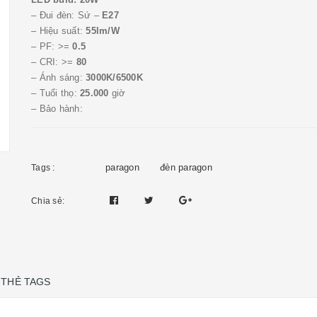
– Đui đèn: Sứ –
E27
– Hiệu suất:
55lm/W
– PF: >=
0.5
– CRI: >=
80
– Ánh sáng:
3000K/6500K
– Tuổi thọ:
25.000
giờ
– Bảo hành:
paragon
đèn paragon
Tags :
Chia sẻ:
THẺ TAGS