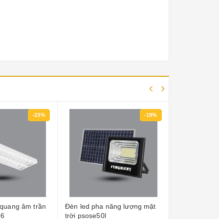
-23%
-19%
quang âm trần
Đèn led pha năng lượng mặt
Đèn led pha 
36
trời psose50l
trời psose100