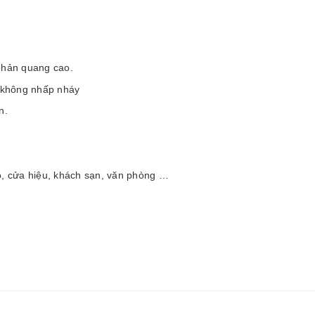
phản quang cao.
à không nhấp nháy
n.
ộ, cửa hiệu, khách sạn, văn phòng …