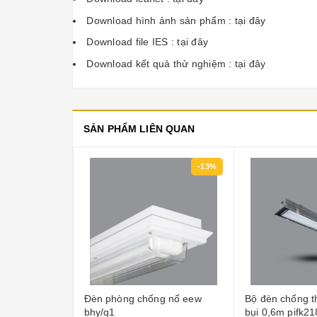
Download hình ảnh sản phẩm :
tại đây
Download file IES :
tại đây
Download kết quả thử nghiệm :
tại đây
SẢN PHẨM LIÊN QUAN
-27%
-13%
m trần
Đèn phòng chống nổ eew
Bộ đèn chống 
bhy/q1
bụi 0,6m pifk21