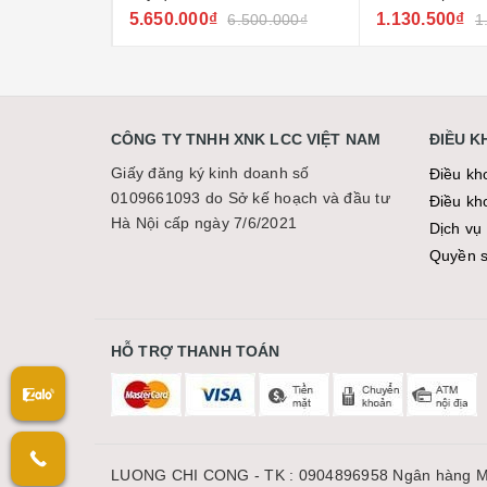
5.650.000₫
1.130.500₫
000.000₫
6.500.000₫
1
CÔNG TY TNHH XNK LCC VIỆT NAM
ĐIỀU 
Giấy đăng ký kinh doanh số
Điều kh
0109661093 do Sở kế hoạch và đầu tư
Điều kh
Hà Nội cấp ngày 7/6/2021
Dịch vụ 
Quyền sơ
HỖ TRỢ THANH TOÁN
LUONG CHI CONG - TK : 0904896958 Ngân hàng M