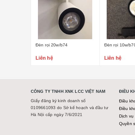
74
Đèn rọi 10w/b70
Đèn rọi 30w/
Liên hệ
Liên hệ
CÔNG TY TNHH XNK LCC VIỆT NAM
ĐIỀU 
Giấy đăng ký kinh doanh số
Điều kh
0109661093 do Sở kế hoạch và đầu tư
Điều kh
Hà Nội cấp ngày 7/6/2021
Dịch vụ 
Quyền sơ