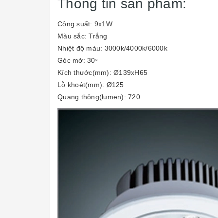
Thông tin sản phẩm:
Công suất: 9x1W
Màu sắc: Trắng
Nhiệt độ màu: 3000k/4000k/6000k
Góc mở: 30
o
Kích thước(mm): Ø139xH65
Lỗ khoét(mm): Ø125
Quang thông(lumen): 720