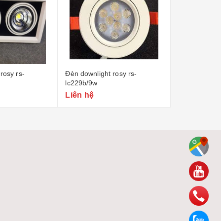
t rosy rs-
Đèn downlight rosy rs-
Đèn downlig
lt606e/24w
lt4012/12w
Liên hệ
Liên hệ