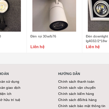
b76
Đèn downlight rosy rs-
Đèn downligh
lg4032/2*18w
lc229b/9w
Liên hệ
Liên hệ
KHOẢN
HƯỚNG DẪN
oản sử dụng
Chính sách thanh toán
oản giao dịch
Chính sách vận chuyển
tiện ích
Chính sách kiểm hàng
̉ hữu trí tuệ
Chính sách đổi/trả hàng
Chính sách bảo mật thông tin