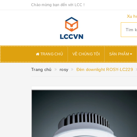
Chào mừng bạn đến với LCC !
Xu h
TRANG CHỦ
VỀ CHÚNG TÔI
SẢN PHẨM
Trang chủ
rosy
Đèn downlight ROSY-LC229