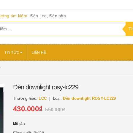
ướng tìm kiếm
Đèn Led, Đèn pha
TIN TỨC
LIÊN HỆ
Đèn downlight rosy-lc229
Thương hiệu:
LCC
Loại:
Đèn downlight ROSY-LC229
430.000₫
550.000₫
Mô tả :
Công suất: 9x1W