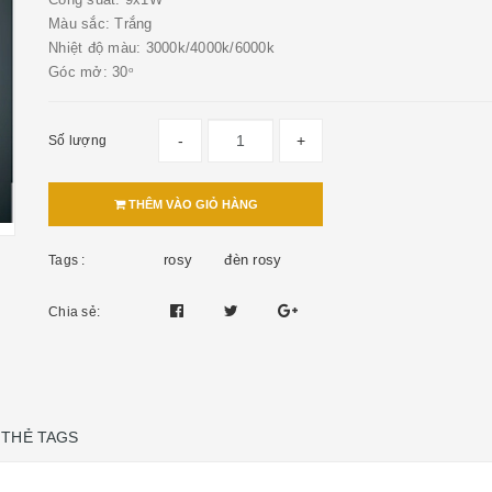
Màu sắc: Trắng
Nhiệt độ màu: 3000k/4000k/6000k
Góc mở: 30
o
-
+
Số lượng
THÊM VÀO GIỎ HÀNG
rosy
đèn rosy
Tags :
Chia sẻ:
THẺ TAGS