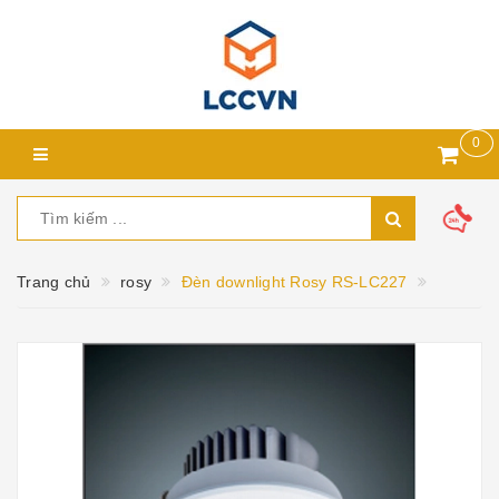
0
Trang chủ
rosy
Đèn downlight Rosy RS-LC227