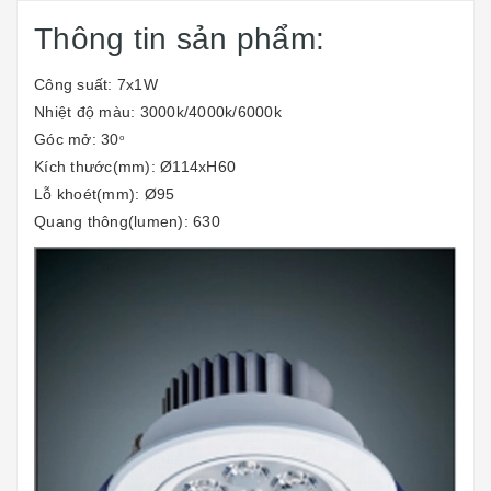
Thông tin sản phẩm:
Công suất: 7x1W
Nhiệt độ màu: 3000k/4000k/6000k
Góc mở: 30
o
Kích thước(mm): Ø114xH60
Lỗ khoét(mm): Ø95
Quang thông(lumen): 630