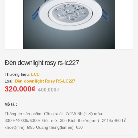
Đèn downlight rosy rs-lc227
Thương hiệu:
LCC
Loại:
Đèn downlight Rosy RS-LC227
320.000₫
400.000₫
Mô tả :
Thông tin sản phẩm: Công suất: 7x1W Nhiệt độ màu:
3000k/4000k/6000k Góc mở: 30o Kích thước(mm): Ø114xH60 Lỗ
khoét(mm): Ø95 Quang thông(lumen): 630