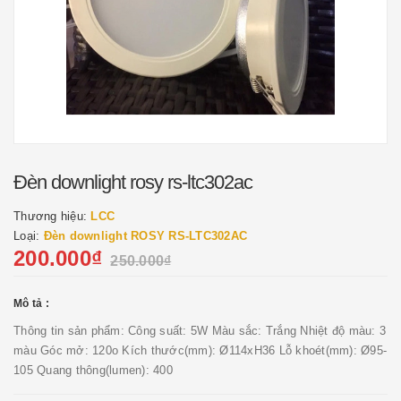
Đèn downlight rosy rs-ltc302ac
Thương hiệu:
LCC
Loại:
Đèn downlight ROSY RS-LTC302AC
200.000₫
250.000₫
Mô tả :
Thông tin sản phẩm: Công suất: 5W Màu sắc: Trắng Nhiệt độ màu: 3
màu Góc mở: 120o Kích thước(mm): Ø114xH36 Lỗ khoét(mm): Ø95-
105 Quang thông(lumen): 400