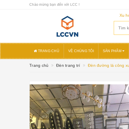
Chào mừng bạn đến với LCC !
Xu h
TRANG CHỦ
VỀ CHÚNG TÔI
SẢN PHẨM
Trang chủ
Đèn trang trí
Đèn đường lá công x