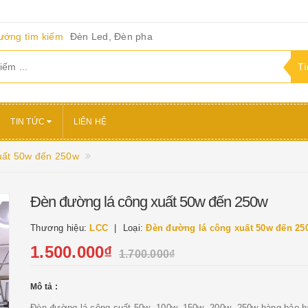
ướng tìm kiếm
Đèn Led, Đèn pha
TIN TỨC
LIÊN HỆ
uất 50w đến 250w
Đèn đường lá công xuất 50w đến 250w
Thương hiệu:
LCC
Loại:
Đèn đường lá công xuất 50w đến 25
1.500.000₫
1.700.000₫
Mô tả :
Đèn đường lá công suất 50w ,100w, 150w ,200w ,250w hàng bảo h