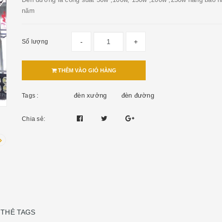
năm
-
+
Số lượng
THÊM VÀO GIỎ HÀNG
đèn xưởng
đèn đường
Tags :
Chia sẻ:
THẺ TAGS