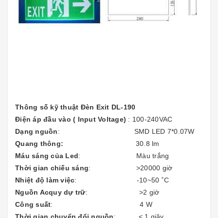
Thông số kỹ thuật Đèn Exit ​DL-190
Điện áp đầu vào ( Input Voltage)
: 100-240VAC
Dạng nguồn
: SMD LED 7*0.07W
Quang thông:
30.8 lm
Máu sáng của Led
: Màu trắng
Thời gian chiếu sáng
: >20000 giờ
Nhiệt độ làm việc
: -10~50 ˚C
Nguồn Acquy dự trữ
: >2 giờ
Công suất
: 4 W
Thời gian chuyển đổi nguồn
: < 1 giây