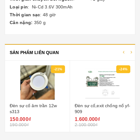
Loại pin
: Ni-Cd 3.6V 300mAh
Thời gian sạc
: 48 giờ
Cân nặng:
350 g
SẢN PHẨM LIÊN QUAN
21%
-24%
-17%
Đèn sự cố,exit chống nổ yf-
Đèn sự cố âm trần ktm dt-
909
663
1.600.000₫
500.000₫
2.100.000₫
600.000₫