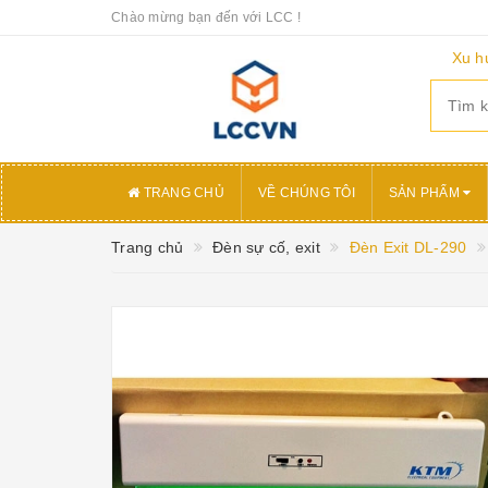
Chào mừng bạn đến với LCC !
Xu h
TRANG CHỦ
VỀ CHÚNG TÔI
SẢN PHẨM
Trang chủ
Đèn sự cố, exit
Đèn Exit DL-290