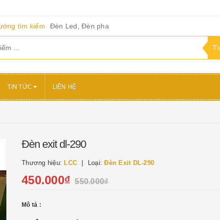
ướng tìm kiếm
Đèn Led, Đèn pha
TIN TỨC
LIÊN HỆ
Đèn exit dl-290
Thương hiệu:
LCC
Loại:
Đèn Exit DL-290
450.000₫
550.000₫
Mô tả :