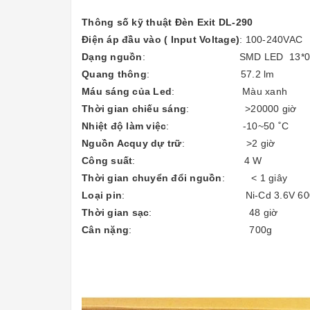
Thông số kỹ thuật Đèn Exit DL-290
Điện áp đầu vào ( Input Voltage)
: 100-240VAC
Dạng nguồn
: SMD LED 13*0.
Quang thông
: 57.2 lm
Máu sáng của Led
: Màu xanh
Thời gian chiếu sáng
: >20000 giờ
Nhiệt độ làm việc
: -10~50 ˚C
Nguồn Acquy dự trữ
: >2 giờ
Công suất
: 4 W
Thời gian chuyển đổi nguồn
: < 1 giây
Loại pin
: Ni-Cd 3.6V 600
Thời gian sạc
: 48 giờ
Cân nặng
: 700g