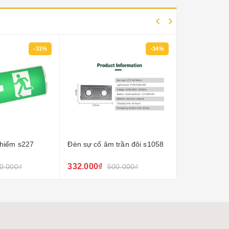
-34%
-18%
trần đôi s1058
Đèn exit cao cấp ss503
Đèn sự cố ex
230.000₫
502.800₫
0.000₫
280.000₫
6