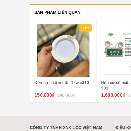
SẢN PHẨM LIÊN QUAN
-21%
-24%
ần 12w s313
Đèn sự cố,exit chống nổ yf-
Đèn sự cố âm t
909
1.600.000₫
500.000₫
000₫
2.100.000₫
600
CÔNG TY TNHH XNK LCC VIỆT NAM
ĐIỀU 