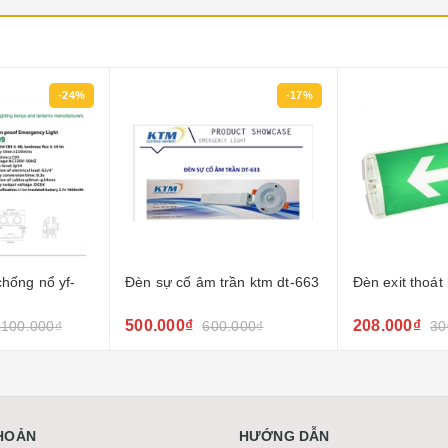
-17%
-31%
rần ktm dt-663
Đèn exit thoát hiểm s227
Đèn sự cố âm 
208.000₫
332.000₫
.000₫
300.000₫
50
KHOẢN
HƯỚNG DẪN