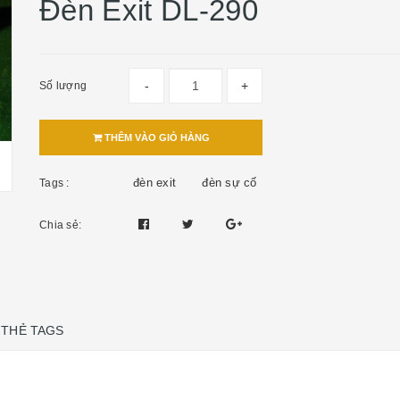
Đèn Exit DL-290
-
+
Số lượng
THÊM VÀO GIỎ HÀNG
đèn exit
đèn sự cố
Tags :
Chia sẻ:
THẺ TAGS