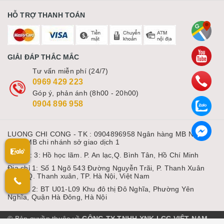
HỖ TRỢ THANH TOÁN
GIẢI ĐÁP THẮC MẮC
Tư vấn miễn phí (24/7)
0969 429 223
Góp ý, phản ánh (8h00 - 20h00)
0904 896 958
LUONG CHI CONG - TK : 0904896958 Ngân hàng MB Ngân
hàng MB chi nhánh sở giao dịch 1
Địa chỉ: 3: Hồ học lãm. P. An lạc,Q. Bình Tân, Hồ Chí Minh
Địa chỉ 1: Số 1 Ngõ 543 Đường Nguyễn Trãi, P. Thanh Xuân
Nam, Q. Thanh xuân, TP. Hà Nội, Việt Nam
Địa chỉ 2: BT U01-L09 Khu đô thị Đô Nghĩa, Phường Yên
Nghĩa, Quận Hà Đông, Hà Nội
© Bản quyền thuộc về
CÔNG TY TNHH XNK LCC VIỆT NAM