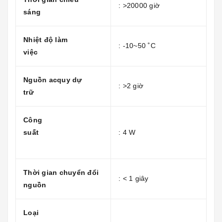
: >20000 giờ
sáng
Nhiệt độ làm
: -10~50 ˚C
việc
Nguồn acquy dự
: >2 giờ
trữ
Công
suất
: 4 W
Thời gian chuyển đổi
: < 1 giây
nguồn
Loại