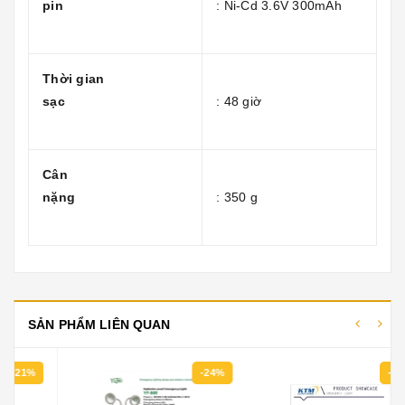
pin
: Ni-Cd 3.6V 300mAh
Thời gian
sạc
: 48 giờ
Cân
nặng
: 350 g
SẢN PHẨM LIÊN QUAN
-24%
-17%