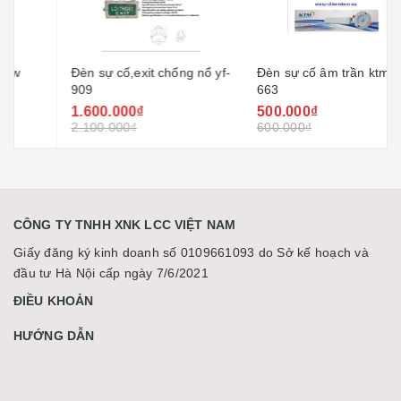
Đèn sự cố,exit chống nổ
Đèn sự cố âm trần ktm dt-
yf-909
663
1.600.000₫
500.000₫
2.100.000₫
600.000₫
CÔNG TY TNHH XNK LCC VIỆT NAM
Giấy đăng ký kinh doanh số 0109661093 do Sở kế hoạch và
đầu tư Hà Nội cấp ngày 7/6/2021
ĐIỀU KHOẢN
HƯỚNG DẪN