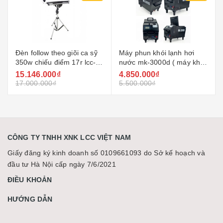
Đèn follow theo giõi ca sỹ
Máy phun khói lạnh hơi
350w chiếu điểm 17r lcc-
nước mk-3000d ( máy khói
led315
chìm sân khấu )
15.146.000₫
4.850.000₫
17.000.000₫
5.500.000₫
CÔNG TY TNHH XNK LCC VIỆT NAM
Giấy đăng ký kinh doanh số 0109661093 do Sở kế hoạch và
đầu tư Hà Nội cấp ngày 7/6/2021
ĐIỀU KHOẢN
HƯỚNG DẪN