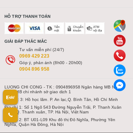
HỖ TRỢ THANH TOÁN
GIẢI ĐÁP THẮC MẮC
Tư vấn miễn phí (24/7)
0969 429 223
Góp ý, phản ánh (8h00 - 20h00)
0904 896 958
LUONG CHI CONG - TK : 0904896958 Ngân hàng MB Ngân
hàng MB chi nhánh sở giao dịch 1
Địa chỉ: 3: Hồ học lãm. P. An lạc,Q. Bình Tân, Hồ Chí Minh
Địa chỉ 1: Số 1 Ngõ 543 Đường Nguyễn Trãi, P. Thanh Xuân
Nam, Q. Thanh xuân, TP. Hà Nội, Việt Nam
Địa chỉ 2: BT U01-L09 Khu đô thị Đô Nghĩa, Phường Yên
Nghĩa, Quận Hà Đông, Hà Nội