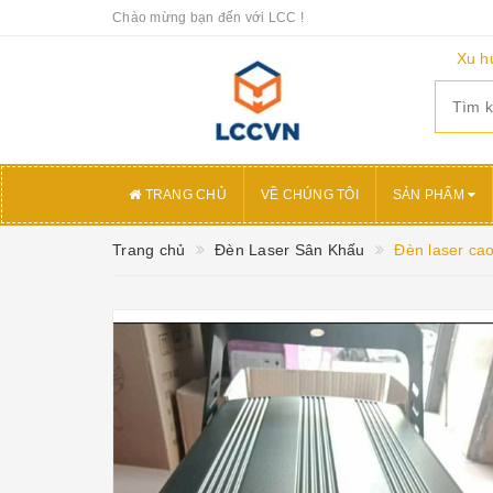
Chào mừng bạn đến với LCC !
Xu h
TRANG CHỦ
VỀ CHÚNG TÔI
SẢN PHẨM
Trang chủ
Đèn Laser Sân Khấu
Đèn laser ca