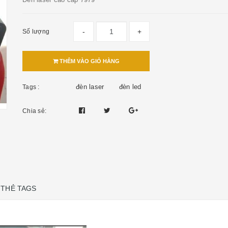
-
+
Số lượng
THÊM VÀO GIỎ HÀNG
đèn laser
đèn led
Tags :
Chia sẻ:
THẺ TAGS