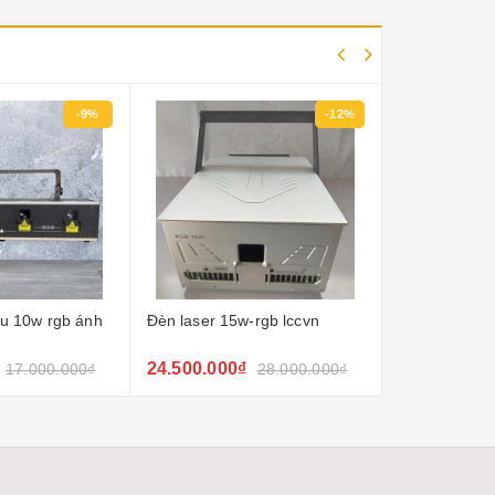
-9%
-12%
ầu 10w rgb ánh
Đèn laser 15w-rgb lccvn
Đèn laser hoạ
hai đầu
24.500.000₫
5.500.000₫
17.000.000₫
28.000.000₫