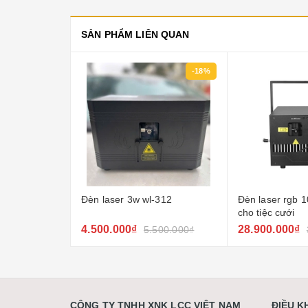
SẢN PHẨM LIÊN QUAN
-20%
-18%
ia 5w lcc
Đèn laser 3w wl-312
Đèn laser rgb 1
a, kết nối
cho tiệc cưới
ng cho sân
4.500.000₫
28.900.000₫
500.000₫
5.500.000₫
CÔNG TY TNHH XNK LCC VIỆT NAM
ĐIỀU 