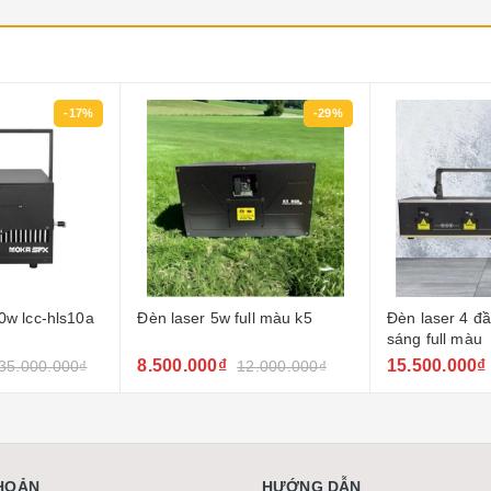
-17%
-29%
0w lcc-hls10a
Đèn laser 5w full màu k5
Đèn laser 4 đ
sáng full màu
8.500.000₫
15.500.000₫
35.000.000₫
12.000.000₫
KHOẢN
HƯỚNG DẪN