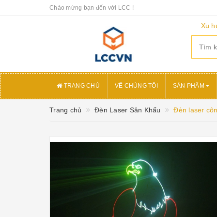
Chào mừng bạn đến với LCC !
Xu h
TRANG CHỦ
VỀ CHÚNG TÔI
SẢN PHẨM
Trang chủ
Đèn Laser Sân Khấu
Đèn laser cô