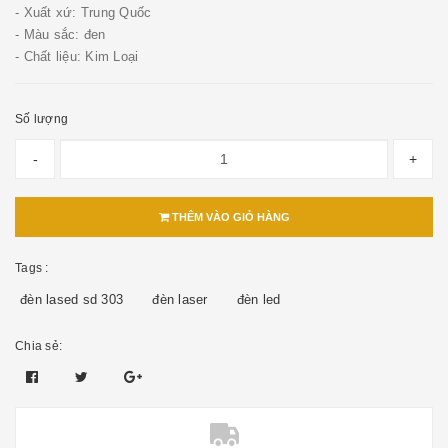
- Xuất xứ: Trung Quốc
- Màu sắc: đen
- Chất liệu: Kim Loại
Số lượng
-
+
THÊM VÀO GIỎ HÀNG
Tags :
đèn lased sd 303
đèn laser
đèn led
Chia sẻ: