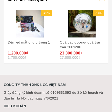
-29%
-14%
Đèn led mắt ong 5 trong 1
Quả cầu gương- quả trái
trâu 200x200
1.200.000₫
23.300.000₫
1.700.000₫
27.000.000₫
CÔNG TY TNHH XNK LCC VIỆT NAM
Giấy đăng ký kinh doanh số 0109661093 do Sở kế hoạch và
đầu tư Hà Nội cấp ngày 7/6/2021
ĐIỀU KHOẢN