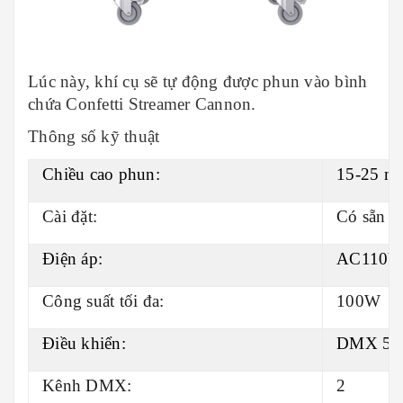
Lúc này, khí cụ sẽ tự động được phun vào bình
chứa Confetti Streamer Cannon.
Thông số kỹ thuật
Chiều cao phun:
15-25 mé
Cài đặt:
Có sẵn fl
Điện áp:
AC110V 
Công suất tối đa:
100W
Điều khiển:
DMX 512/
Kênh DMX:
2