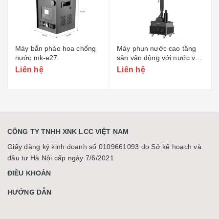
Máy bắn pháo hoa chống
Máy phun nước cao tầng
nước mk-e27
sân vận động với nước và
pháo giấy mk-cn19 750w
Liên hệ
Liên hệ
CÔNG TY TNHH XNK LCC VIỆT NAM
Giấy đăng ký kinh doanh số 0109661093 do Sở kế hoạch và
đầu tư Hà Nội cấp ngày 7/6/2021
ĐIỀU KHOẢN
HƯỚNG DẪN