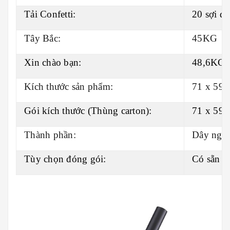
Tải Confetti:
20 sợi dâ
Tây Bắc:
45KG
Xin chào bạn:
48,6KG
Kích thước sản phẩm:
71 x 59 
Gói kích thước (Thùng carton):
71 x 59 
Thành phần:
Dây ngu
Tùy chọn đóng gói:
Có sẵn fl