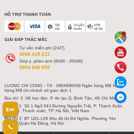
HỖ TRỢ THANH TOÁN
GIẢI ĐÁP THẮC MẮC
Tư vấn miễn phí (24/7)
0969 429 223
Góp ý, phản ánh (8h00 - 20h00)
0904 896 958
LUONG CHI CONG - TK : 0904896958 Ngân hàng MB Ngân
hàng MB chi nhánh sở giao dịch 1
Địa chỉ: 3: Hồ học lãm. P. An lạc,Q. Bình Tân, Hồ Chí Minh
Địa chỉ 1: Số 1 Ngõ 543 Đường Nguyễn Trãi, P. Thanh Xuân
Nam, Q. Thanh xuân, TP. Hà Nội, Việt Nam
Địa chỉ 2: BT U01-L09 Khu đô thị Đô Nghĩa, Phường Yên
Nghĩa, Quận Hà Đông, Hà Nội