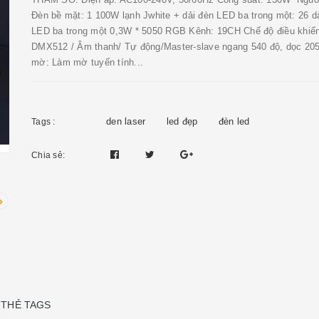
Đèn bề mặt: 1 100W lạnh Jwhite + dải đèn LED ba trong một: 26 d
LED ba trong một 0,3W * 5050 RGB Kênh: 19CH Chế độ điều khiển
DMX512 / Âm thanh/ Tự động/Master-slave ngang 540 độ, dọc 20
mờ: Làm mờ tuyến tính...
den laser
led đẹp
đèn led
Tags :
Chia sẻ:
THẺ TAGS