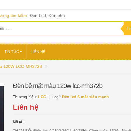
ướng tìm kiếm
Đèn Led, Đèn pha
TIN TỨC
LIÊN HỆ
àu 120W LCC-MH372B
Đèn bề mặt màu 120w lcc-mh372b
Thương hiệu:
LCC
Loại:
Đèn led 6 mắt siêu mạnh
Liên hệ
Mô tả :
THAM SỐ: Điện áp: AC100-240V, 50/60Hz Công suất: 130W Nguồ