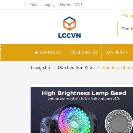
Chào mừng bạn đến với LCC !
Xu h
TRANG CHỦ
VỀ CHÚNG TÔI
SẢN PHẨM
Trang chủ
Đèn Led Sân Khấu
Đèn bề mặt m