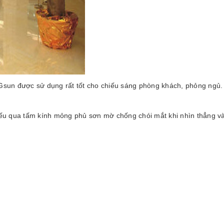
sun được sử dụng rất tốt cho chiếu sáng phòng khách, phỏng ngủ. 
u qua tấm kính mỏng phủ sơn mờ chống chói mắt khi nhìn thẳng v