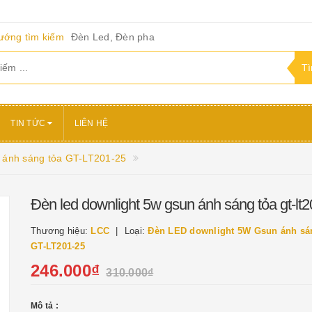
ướng tìm kiếm
Đèn Led, Đèn pha
TIN TỨC
LIÊN HỆ
 ánh sáng tỏa GT-LT201-25
Đèn led downlight 5w gsun ánh sáng tỏa gt-lt
Thương hiệu:
LCC
Loại:
Đèn LED downlight 5W Gsun ánh sá
GT-LT201-25
246.000₫
310.000₫
Mô tả :