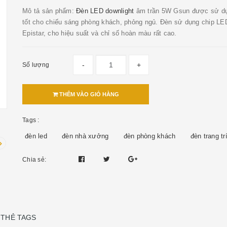
Mô tả sản phẩm:
Đèn LED downlight
âm trần 5W Gsun được sử dụ
tốt cho chiếu sáng phòng khách, phỏng ngủ. Đèn sử dụng chip LE
Epistar, cho hiệu suất và chỉ số hoàn màu rất cao.
-
+
Số lượng
THÊM VÀO GIỎ HÀNG
Tags :
đèn led
đèn nhà xưởng
đèn phòng khách
đèn trang tr
Chia sẻ:
THẺ TAGS