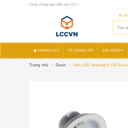
Chào mừng bạn đến với LCC !
Xu h
TRANG CHỦ
VỀ CHÚNG TÔI
SẢN PHẨM
Trang chủ
Gsun
Đèn LED downlight 5W Gsun