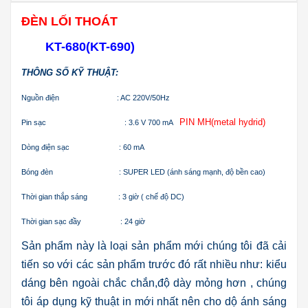
ĐÈN LỐI THOÁT
KT-680(KT-690)
THÔNG SỐ KỸ THUẬT:
Nguồn điện : AC 220V/50Hz
PIN MH(metal hydrid)
Pin sạc : 3.6 V 700 mA
Dòng điện sạc : 60 mA
Bóng đèn : SUPER LED (ánh sáng mạnh, độ bền cao)
Thời gian thắp sáng : 3 giờ ( chế độ DC)
Thời gian sạc đầy : 24 giờ
Sản phẩm này là loại sản phẩm mới chúng tôi đã cải
tiến so với các sản phẩm trước đó rất nhiều như: kiểu
dáng bên ngoài chắc chắn,độ dày mỏng hơn , chúng
tôi áp dụng kỹ thuật in mới nhất nên cho dộ ánh sáng