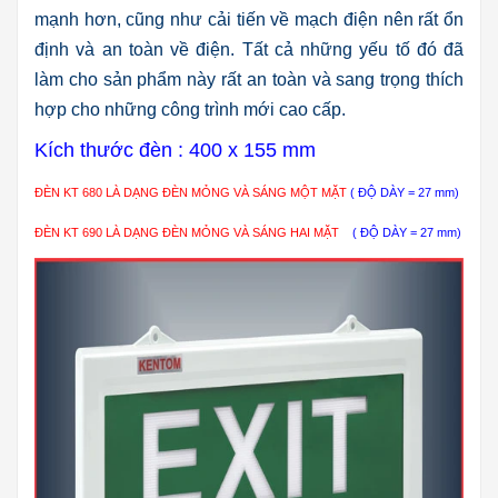
mạnh hơn, cũng như cải tiến về mạch điện nên rất ổn
định và an toàn về điện. Tất cả những yếu tố đó đã
làm cho sản phẩm này rất an toàn và sang trọng thích
hợp cho những công trình mới cao cấp.
Kích thước đèn : 400 x 155 mm
ĐÈN KT 680 LÀ DẠNG ĐÈN MỎNG VÀ SÁNG MỘT MẶT
( ĐỘ DÀY = 27 mm)
ĐÈN KT 690 LÀ DẠNG ĐÈN MỎNG VÀ SÁNG HAI MẶT
( ĐỘ DÀY = 27 mm)