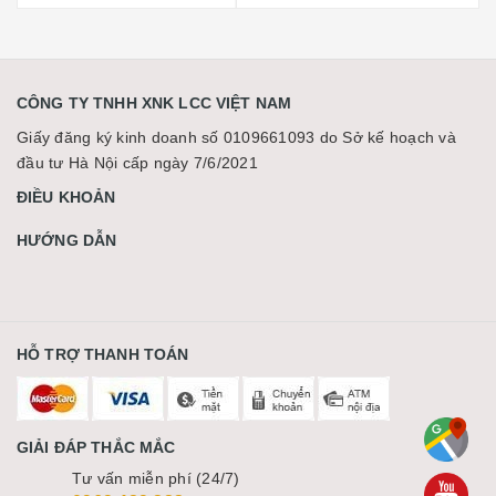
CÔNG TY TNHH XNK LCC VIỆT NAM
Giấy đăng ký kinh doanh số 0109661093 do Sở kế hoạch và
đầu tư Hà Nội cấp ngày 7/6/2021
ĐIỀU KHOẢN
HƯỚNG DẪN
HỖ TRỢ THANH TOÁN
GIẢI ĐÁP THẮC MẮC
Tư vấn miễn phí (24/7)