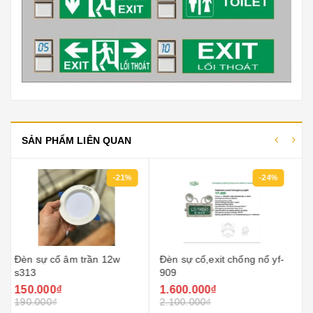
SẢN PHẨM LIÊN QUAN
-24%
-17%
Đèn sự cố,exit chống nổ
Đèn sự cố âm trần ktm dt-
yf-909
663
1.600.000₫
500.000₫
2.100.000₫
600.000₫