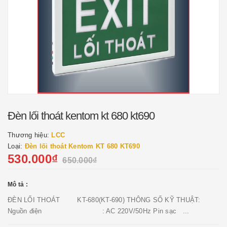
Đèn lối thoát kentom kt 680 kt690
Thương hiệu:
LCC
Loại:
Đèn lối thoát Kentom KT 680 KT690
530.000₫
650.000₫
Mô tả :
ĐÈN LỐI THOÁT KT-680(KT-690) THÔNG SỐ KỸ THUẬT:
Nguồn điện : AC 220V/50Hz Pin sạc ...