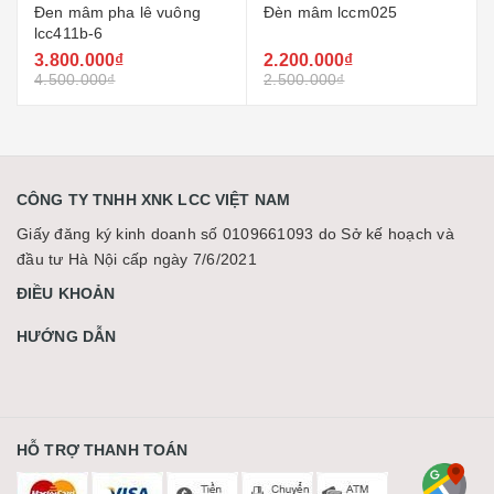
Đèn mâm lccm025
Đèn mâm lccm089
2.200.000₫
2.200.000₫
2.500.000₫
3.000.000₫
CÔNG TY TNHH XNK LCC VIỆT NAM
Giấy đăng ký kinh doanh số 0109661093 do Sở kế hoạch và
đầu tư Hà Nội cấp ngày 7/6/2021
ĐIỀU KHOẢN
HƯỚNG DẪN
HỖ TRỢ THANH TOÁN