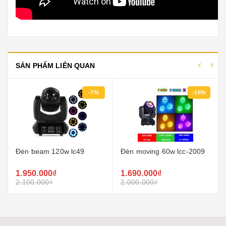
SẢN PHẨM LIÊN QUAN
-7%
-16%
Đèn beam 120w lc49
Đèn moving 60w lcc-2009
1.950.000₫
1.690.000₫
2.100.000₫
2.000.000₫