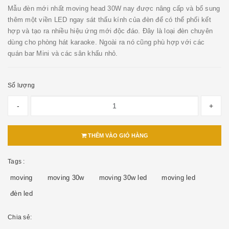
Mẫu đèn mới nhất moving head 30W nay được nâng cấp và bổ sung
thêm một viền LED ngay sát thấu kính của đèn để có thể phối kết
hợp và tạo ra nhiều hiệu ứng mới độc đáo. Đây là loại đèn chuyên
dùng cho phòng hát karaoke. Ngoài ra nó cũng phù hợp với các
quán bar Mini và các sân khấu nhỏ.
Số lượng
-
+
THÊM VÀO GIỎ HÀNG
Tags :
moving
moving 30w
moving 30w led
moving led
đèn led
Chia sẻ: