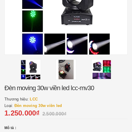
Đèn moving 30w viền led lcc-mv30
Thương hiệu:
LCC
Loại:
Đèn moving 30w viền led
1.250.000₫
2.500.000₫
Mô tả :