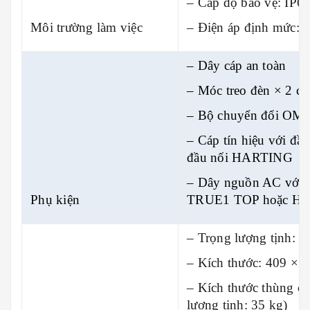
– Cấp độ bảo vệ: IP6
Môi trường làm việc
– Điện áp định mức:
– Dây cáp an toàn
– Móc treo đèn × 2 ch
– Bộ chuyển đổi OME
– Cáp tín hiệu với đ
đầu nối HARTING
– Dây nguồn AC với
Phụ kiện
TRUE1 TOP hoặc H
– Trọng lượng tịnh: 3
– Kích thước: 409 × 
– Kích thước thùng c
lượng tịnh: 35 kg)