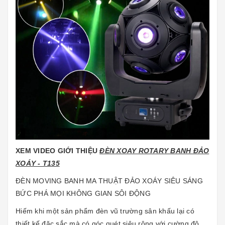
XEM VIDEO GIỚI THIỆU
ĐÈN XOAY ROTARY BANH ĐẢO
XOÁY - T135
ĐÈN MOVING BANH MA THUẬT ĐẢO XOÁY SIÊU SÁNG
BỨC PHÁ MỌI KHÔNG GIAN SÔI ĐỘNG
Hiếm khi một sản phẩm đèn vũ trường sân khấu lại có
thiết kế đặc sắc mà có góc quét siêu rộng với cường độ