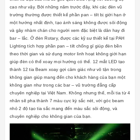
cao như vậy. Bởi những năm trước đây, khi các đèn vũ
trường thường được thiết kế phần pan – tilt bị giới hạn ở
một hướng nhất định, tạo ánh sáng không được sôi động
và gây nhàm chán cho người xem đặc biệt là dân hay đi
bar – lắc. Ở đèn Rotary, được các kỹ sư thiết kế tại PAH
Lighting tích hợp phần pan – tilt chống gỉ giúp đèn bền
theo thời gian và sử dụng motor linh hoạt không giới hạn
giúp đèn có thể xoay mọi hướng có thể. 12 mắt LED tạo
thành 12 tia Beam xoay gợi cảm giác như vô tận trong
không gian giúp mang đến cho khách hàng của bạn một
không gian như trong các bar – vũ trường đẳng cấp
chuyên nghiệp tại Việt Nam. Không nhưng thế, mỗi tia từ 4
nhân sẽ pha thành 7 màu cực kỳ sắc nét, với góc beam
nhỏ 2 độ tạo tia sắc mang đến màu sắc sôi động, và
chuyên nghiệp cho không gian của bạn.