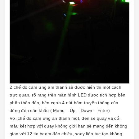
2 chế độ cảm ứng âm thanh sẽ được hiển thị một cách
trực quan, rõ ràng trên màn hình LED được tích hợp bên
phần thân đèn, bên cạnh 4 nút bấm truyền thống của
dòng đèn sân khấu ( Menu – Up – Down – Enter)
Với chế độ cảm ứng ân thanh một, đèn sẽ quay và đổi
màu kết hợp với quay không giới hạn sẽ mang đến không
gian với 12 tia beam đảo chiều, xoay liên tục tạo không