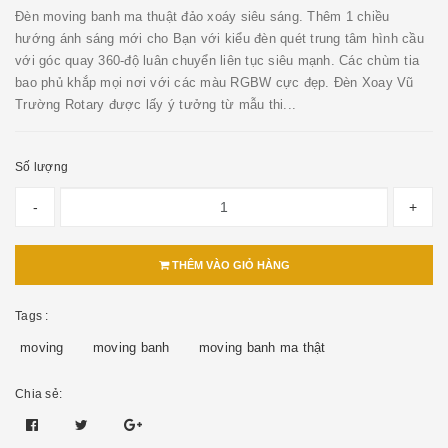
Đèn moving banh ma thuật đảo xoáy siêu sáng. Thêm 1 chiều
hướng ánh sáng mới cho Bạn với kiểu đèn quét trung tâm hình cầu
với góc quay 360-độ luân chuyển liên tục siêu mạnh. Các chùm tia
bao phủ khắp mọi nơi với các màu RGBW cực đẹp. Đèn Xoay Vũ
Trường Rotary được lấy ý tưởng từ mẫu thi...
Số lượng
-
+
THÊM VÀO GIỎ HÀNG
Tags :
moving
moving banh
moving banh ma thật
Chia sẻ: