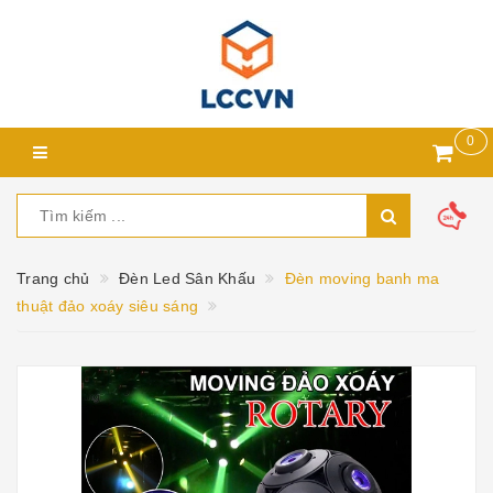
0
Trang chủ
Đèn Led Sân Khấu
Đèn moving banh ma
thuật đảo xoáy siêu sáng