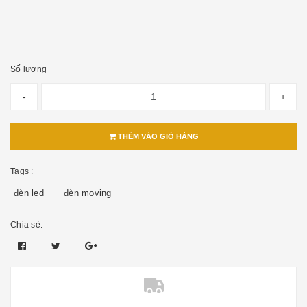
Số lượng
-
+
THÊM VÀO GIỎ HÀNG
Tags :
đèn led
đèn moving
Chia sẻ: