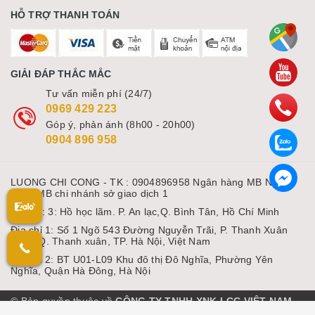
HỖ TRỢ THANH TOÁN
GIẢI ĐÁP THẮC MẮC
Tư vấn miễn phí (24/7)
0969 429 223
Góp ý, phản ánh (8h00 - 20h00)
0904 896 958
LUONG CHI CONG - TK : 0904896958 Ngân hàng MB Ngân
hàng MB chi nhánh sở giao dịch 1
Địa chỉ: 3: Hồ học lãm. P. An lạc,Q. Bình Tân, Hồ Chí Minh
Địa chỉ 1: Số 1 Ngõ 543 Đường Nguyễn Trãi, P. Thanh Xuân
Nam, Q. Thanh xuân, TP. Hà Nội, Việt Nam
Địa chỉ 2: BT U01-L09 Khu đô thị Đô Nghĩa, Phường Yên
Nghĩa, Quận Hà Đông, Hà Nội
© Bản quyền thuộc về
CÔNG TY TNHH XNK LCC VIỆT NAM