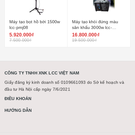
Máy tạo bọt hồ bới 1500w
Máy tạo khói đứng màu
lcc-pmj08
sân khấu 3000w lcc-
mkd3000
5.920.000₫
16.800.000₫
7.500.000₫
19.500.000₫
CÔNG TY TNHH XNK LCC VIỆT NAM
Giấy đăng ký kinh doanh số 0109661093 do Sở kế hoạch và
đầu tư Hà Nội cấp ngày 7/6/2021
ĐIỀU KHOẢN
HƯỚNG DẪN