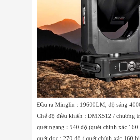
Đầu ra Mingliu : 19600LM, độ sáng 400
Chế độ điều khiển : DMX512 / chương trì
quét ngang : 540 độ (quét chính xác 160 b
quét dọc : 270 độ ( quét chính xác 160 bit