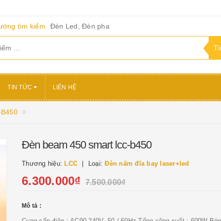
ướng tìm kiếm
Đèn Led, Đèn pha
TIN TỨC
LIÊN HỆ
-B450
Đèn beam 450 smart lcc-b450
Thương hiệu:
LCC
Loại:
Đèn nấm đĩa bay laser+led
6.300.000₫
7.500.000₫
Mô tả :
Cung cấp điện : AC90-240V, 50 / 60Hz Tổng công suất : 600W Bón