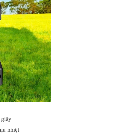
 giây
ịu nhiệt