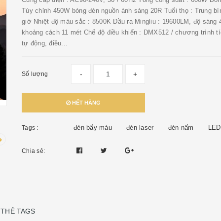
Tùy chỉnh 450W bóng đèn nguồn ánh sáng 20R Tuổi thọ : Trung bì
giờ Nhiệt độ màu sắc : 8500K Đầu ra Mingliu : 19600LM, độ sáng
khoảng cách 11 mét Chế độ điều khiển : DMX512 / chương trình t
tự động, điều...
-
+
Số lượng
HẾT HÀNG
đèn bẩy màu
đèn laser
đèn nấm
LED
Tags :
Chia sẻ:
THẺ TAGS