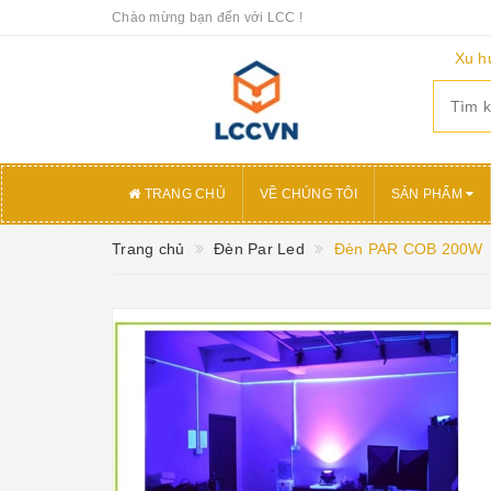
Chào mừng bạn đến với LCC !
Xu h
TRANG CHỦ
VỀ CHÚNG TÔI
SẢN PHẨM
Trang chủ
Đèn Par Led
Đèn PAR COB 200W