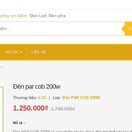
ướng tìm kiếm
Đèn Led, Đèn pha
TIN TỨC
LIÊN HỆ
Đèn par cob 200w
Thương hiệu:
LCC
Loại:
Đèn PAR COB 200W
1.250.000₫
1.700.000₫
Mô tả :
Đèn PAR COB 200W là sản phẩm thuộc dòng đèn
par led
với tác 