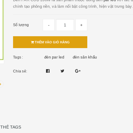
chính tạo phông nền, và làm nổi bật công trình, hiện vật trưng bà
-
+
Số lượng
THÊM VÀO GIỎ HÀNG
đèn par led
đèn sân khấu
Tags :
Chia sẻ:
THẺ TAGS