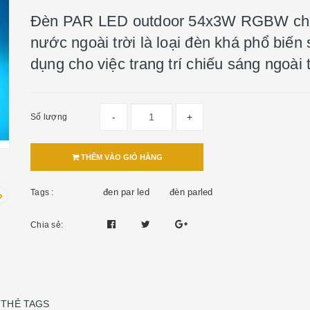
Đèn PAR LED outdoor 54x3W RGBW ch
nước ngoài trời là loại đèn khá phổ biến
dụng cho việc trang trí chiếu sáng ngoài t
-
+
Số lượng
THÊM VÀO GIỎ HÀNG
đen par led
đèn parled
Tags :
Chia sẻ:
THẺ TAGS