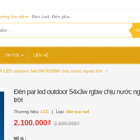
ướng tìm kiếm
Đèn Led, Đèn pha
TIN TỨC
LIÊN HỆ
 LED outdoor 54x3W RGBW chịu nước ngoài trời
Đèn par led outdoor 54x3w rgbw chịu nước ng
trời
Thương hiệu:
LCC
Loại:
đèn par led
2.100.000₫
2.400.000₫
Mô tả :