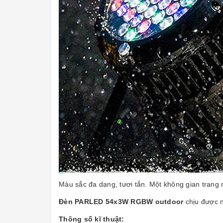
Màu sắc đa dạng, tươi tắn. Một không gian trang 
Đèn PARLED 54x3W RGBW outdoor
chịu được n
Thông số kĩ thuật: