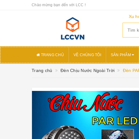
Chào mừng bạn đến với LCC !
Xu h
TRANG CHỦ
VỀ CHÚNG TÔI
SẢN PHẨM
Trang chủ
Đèn Chịu Nước Ngoài Trời
Đèn PAR