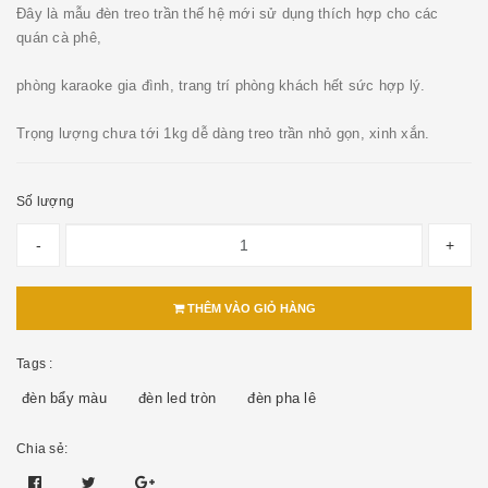
Đây là mẫu đèn treo trần thế hệ mới sử dụng thích hợp cho các
quán cà phê,
phòng karaoke gia đình, trang trí phòng khách hết sức hợp lý.
Trọng lượng chưa tới 1kg dễ dàng treo trần nhỏ gọn, xinh xắn.
Số lượng
-
+
THÊM VÀO GIỎ HÀNG
Tags :
đèn bẩy màu
đèn led tròn
đèn pha lê
Chia sẻ: