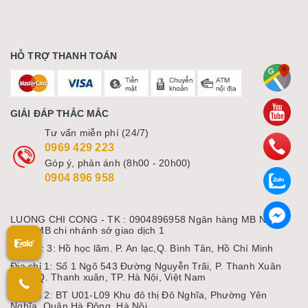
HỖ TRỢ THANH TOÁN
GIẢI ĐÁP THẮC MẮC
Tư vấn miễn phí (24/7)
0969 429 223
Góp ý, phản ánh (8h00 - 20h00)
0904 896 958
LUONG CHI CONG - TK : 0904896958 Ngân hàng MB Ngân
hàng MB chi nhánh sở giao dịch 1
Địa chỉ: 3: Hồ học lãm. P. An lạc,Q. Bình Tân, Hồ Chí Minh
Địa chỉ 1: Số 1 Ngõ 543 Đường Nguyễn Trãi, P. Thanh Xuân
Nam, Q. Thanh xuân, TP. Hà Nội, Việt Nam
Địa chỉ 2: BT U01-L09 Khu đô thị Đô Nghĩa, Phường Yên
Nghĩa, Quận Hà Đông, Hà Nội