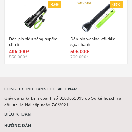
-10%
-15%
Đèn pin siêu sáng supfire
Đèn pin wasing wfl-d4lg
c8-r5
sạc nhanh
495.000₫
595.000₫
550.000₫
700.000₫
CÔNG TY TNHH XNK LCC VIỆT NAM
Giấy đăng ký kinh doanh số 0109661093 do Sở kế hoạch và
đầu tư Hà Nội cấp ngày 7/6/2021
ĐIỀU KHOẢN
HƯỚNG DẪN