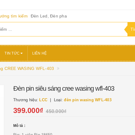
ướng tìm kiếm
Đèn Led, Đèn pha
TIN TỨC
LIÊN HỆ
sáng CREE WASING WFL-403
Đèn pin siêu sáng cree wasing wfl-403
Thương hiệu:
LCC
Loại:
đèn pin wasing WFL-403
399.000₫
450.000₫
Mô tả :
Pin: 1 viên Pin 18650