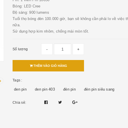
Bóng: LED Cree
Độ sáng: 900 lumens
Tuổi thọ bóng đèn 100.000 giờ, bạn sẽ không cần phải lo về việc 
nữa.
Sử dụng hợp kim nhôm, chống mài mòn tốt.
-
+
Số lượng
THÊM VÀO GIỎ HÀNG
Tags :
den pin
den pin 403
đèn pin
đèn pin siêu sang
Chia sẻ: