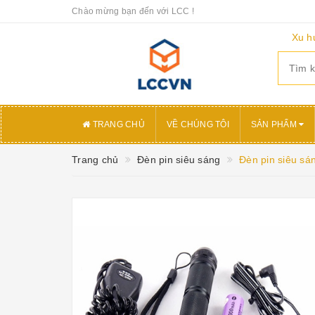
Chào mừng bạn đến với LCC !
Xu h
TRANG CHỦ
VỀ CHÚNG TÔI
SẢN PHẨM
Trang chủ
Đèn pin siêu sáng
Đèn pin siêu 